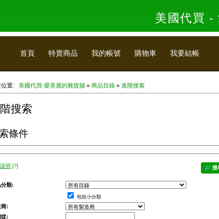
美國代買 
首頁
特賣商品
我的帳號
購物車
我要結帳
前位置:
美國代買-愛美麗的雜貨舖
»
商品目錄
»
進階搜索
階搜索
索條件
說明
[?]
搜
分類:
包括小分類
商:
從: