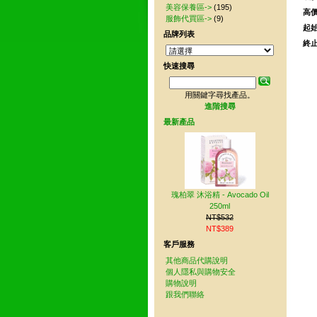
美容保養區->
(195)
高價
服飾代買區->
(9)
起始
品牌列表
終止
快速搜尋
用關鍵字尋找產品。
進階搜尋
最新產品
瑰柏翠 沐浴精 - Avocado Oil
250ml
NT$532
NT$389
客戶服務
其他商品代購說明
個人隱私與購物安全
購物說明
跟我們聯絡