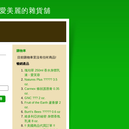
- 愛美麗的雜貨舖
購物車
目前購物車里沒有任何商品!
暢銷產品
瑰珀翠 250ml 香水身體乳
液 - 愛芙蓉
Natures Plus ????? 3.5
oz.
Carmex 條狀護唇膏 0.35
oz.
GNC ??? 2 oz.
尋
Fruit of the Earth 蘆薈膠 2
oz.
Burt\'s Bees ????? 0.6 oz
維多利亞的秘密 身體香氛
乳液 8 oz.
!! 美國商品代買訂單 !!