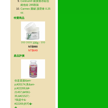
Centrum® 銀寶善存綜合
維他命 285顆裝
Carmex 圓罐 護脣膏 0.25
oz.
特賣商品
??? ???? 100g - ???
NT$990
NT$649
產品評價
你是直接&am-
p;#20174;美&am-
p;#22269;&#-
21457;&#361-
35;&#21527;-
?我是中&-
#22269;的可�-
� ..