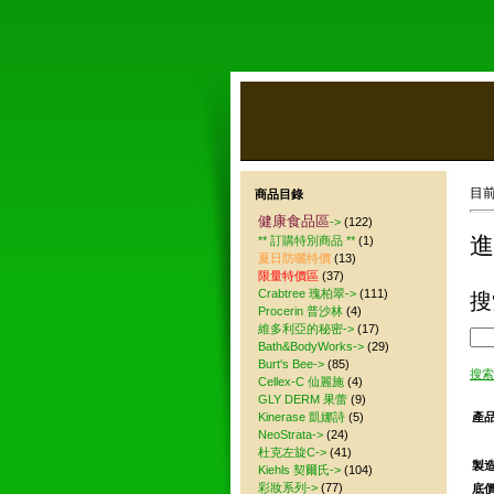
目
商品目錄
健康食品區
->
(122)
進
** 訂購特別商品 **
(1)
夏日防曬特價
(13)
限量特價區
(37)
Crabtree 瑰柏翠->
(111)
搜
Procerin 普沙林
(4)
維多利亞的秘密->
(17)
Bath&BodyWorks->
(29)
Burt's Bee->
(85)
搜索
Cellex-C 仙麗施
(4)
GLY DERM 果蕾
(9)
產品
Kinerase 凱娜詩
(5)
NeoStrata->
(24)
杜克左旋C->
(41)
製造
Kiehls 契爾氏->
(104)
彩妝系列->
(77)
底價