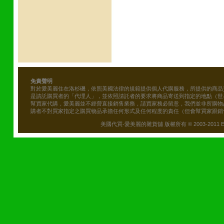
免責聲明
對於愛美麗住在洛杉磯，依照美國法律的規範提供個人代購服務，所提供的商品
是請託購買者的「代理人」，並依照請託者的要求將商品寄送到指定的地點（世
幫買家代購，愛美麗並不經營直接銷售業務，請買家務必留意，我們並非所購物
購者不對買家指定之購買物品承擔任何形式及任何程度的責任（但會幫買家跟銷
美國代買-愛美麗的雜貨舖 版權所有 © 2003-2011 Emily\'s B