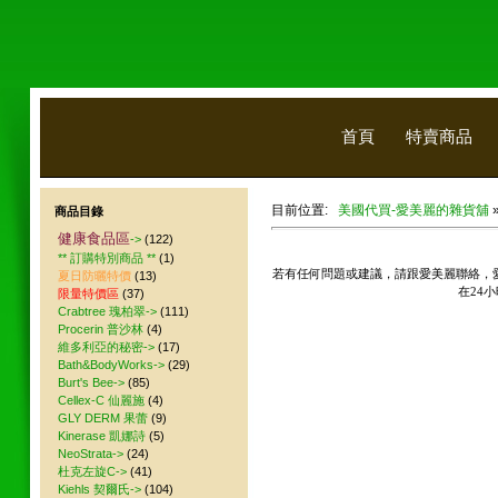
首頁
特賣商品
目前位置:
美國代買-愛美麗的雜貨舖
商品目錄
健康食品區
->
(122)
** 訂購特別商品 **
(1)
若有任何問題或建議，請跟愛美麗聯絡，
夏日防曬特價
(13)
在24
限量特價區
(37)
Crabtree 瑰柏翠->
(111)
Procerin 普沙林
(4)
維多利亞的秘密->
(17)
Bath&BodyWorks->
(29)
Burt's Bee->
(85)
Cellex-C 仙麗施
(4)
GLY DERM 果蕾
(9)
Kinerase 凱娜詩
(5)
NeoStrata->
(24)
杜克左旋C->
(41)
Kiehls 契爾氏->
(104)