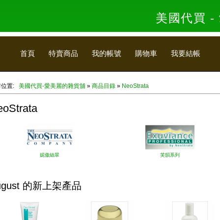
美國代買 
首頁
特賣商品
我的帳號
購物車
我要結帳
前位置:
美國代買-愛美麗的雜貨舖
»
商品目錄
»
NeoStrata
oStrata
妮傲絲翠
芙韻系列
ugust 的新上架產品