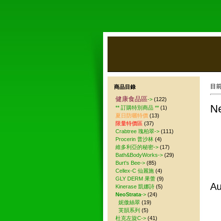
目
商品目錄
健康食品區
->
(122)
Ne
** 訂購特別商品 **
(1)
夏日防曬特價
(13)
限量特價區
(37)
Crabtree 瑰柏翠->
(111)
Procerin 普沙林
(4)
維多利亞的秘密->
(17)
Bath&BodyWorks->
(29)
Burt's Bee->
(85)
Cellex-C 仙麗施
(4)
GLY DERM 果蕾
(9)
A
Kinerase 凱娜詩
(5)
NeoStrata
->
(24)
妮傲絲翠
(19)
芙韻系列
(5)
杜克左旋C->
(41)