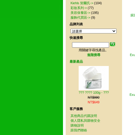
Kiehls 契爾氏->
(104)
彩妝系列->
(77)
美容保養區->
(195)
妮
服飾代買區->
(9)
品牌列表
快速搜尋
用關鍵字尋找產品。
Ex
進階搜尋
最新產品
??? ???? 100g - ???
Ex
NT$990
NT$649
客戶服務
其他商品代購說明
個人隱私與購物安全
購物說明
跟我們聯絡