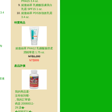
PHA15 3.4 oz.
妮傲絲翠 乳糖酸肌膚美白
乳霜 SPF15 1 oz.
.4
妮傲絲翠 PDS加強效乳霜
3.4 oz.
特賣商品
0g
妮傲絲翠 PHA12 乳糖酸臉部柔
潤精華霜 1.75 oz.
NT$1,200
NT$999
產品評價
溶液
我的商品還-
沒有收到喔-
, 我的訂單號-
碼是:20080011-
29 請�-
�何時可以�-