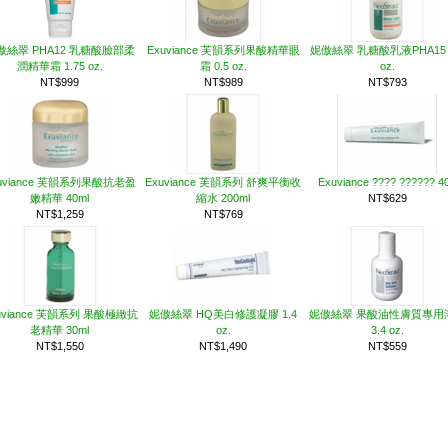
傲絲翠 PHA12 乳糖酸臉部柔
Exuviance 芙韻系列果酸精華眼
妮傲絲翠 乳糖酸乳液PHA15 3
潤精華霜 1.75 oz.
霜 0.5 oz.
oz.
NT$999
NT$989
NT$793
uviance 芙韻系列果酸抗老盈
Exuviance 芙韻系列 舒爽平衡收
Exuviance ???? ?????? 4
嫩精華 40ml
縮水 200ml
NT$629
NT$1,259
NT$769
uviance 芙韻系列 果酸極緻抗
妮傲絲翠 HQ美白修護凝膠 1.4
妮傲絲翠 果酸油性膚質專用
老精華 30ml
oz.
3.4 oz.
NT$1,550
NT$1,490
NT$559