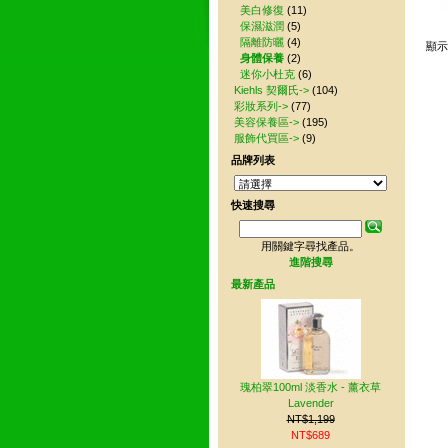
美白修復
(11)
保濕滋潤
(5)
隔離防曬
(4)
顯
身體保養
(2)
迷你小杜克
(6)
Kiehls 契爾氏->
(104)
彩妝系列->
(77)
美容保養區->
(195)
服飾代買區->
(9)
品牌列表
快速搜尋
用關鍵字尋找產品。
進階搜尋
最新產品
瑰柏翠100ml 淡香水 - 薰衣草
Lavender
NT$1,199
NT$689