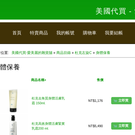
美國代買 
首頁
特賣商品
我的帳號
購物車
我要結帳
前位置:
美國代買-愛美麗的雜貨舖
»
商品目錄
»
杜克左旋C
»
身體保養
體保養
美國代買
商品名稱+
售價
我要買
杜克去角質身體活膚乳
立即買
NT$1,176
霜 150ml.
杜克高效身體活膚緊實
立即買
NT$5,490
乳霜200 ml.