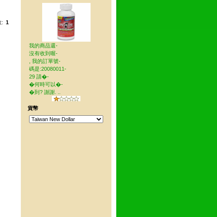
數:
1
我的商品還-
沒有收到喔-
, 我的訂單號-
碼是:20080011-
29 請�-
�何時可以�-
�到? 謝謝. ..
貨幣