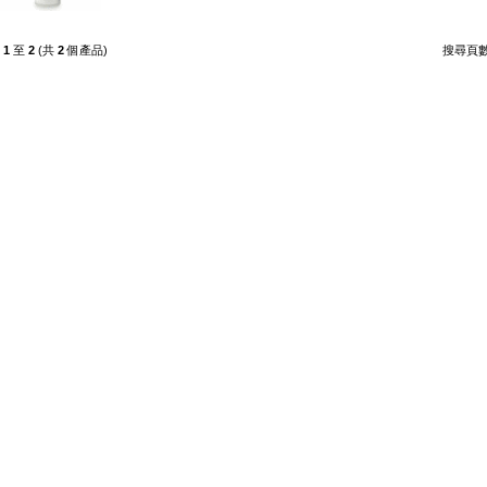
示
1
至
2
(共
2
個產品)
搜尋頁