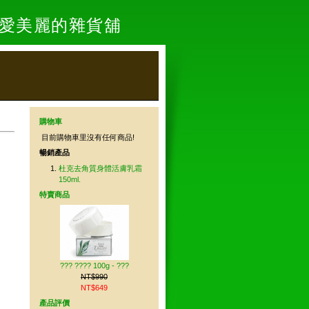
- 愛美麗的雜貨舖
購物車
目前購物車里沒有任何商品!
暢銷產品
杜克去角質身體活膚乳霜
150ml.
特賣商品
??? ???? 100g - ???
NT$990
NT$649
產品評價