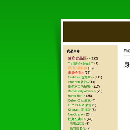
目
商品目錄
健康食品區
->
(122)
身
** 訂購特別商品 **
(1)
夏日防曬特價
(13)
限量特價區
(37)
Crabtree 瑰柏翠->
(111)
Procerin 普沙林
(4)
維多利亞的秘密->
(17)
Bath&BodyWorks->
(29)
Burt's Bee->
(85)
Cellex-C 仙麗施
(4)
GLY DERM 果蕾
(9)
Kinerase 凱娜詩
(5)
NeoStrata->
(24)
杜克左旋C
->
(41)
清潔&卸妝
(6)
預防抗老化
(7)