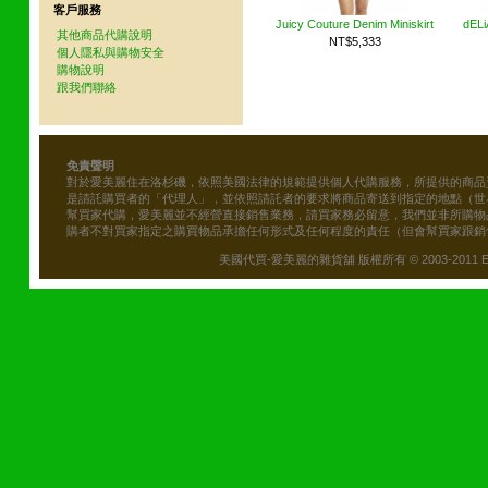
客戶服務
Juicy Couture Denim Miniskirt
dEL
其他商品代購說明
NT$5,333
個人隱私與購物安全
購物說明
跟我們聯絡
免責聲明
對於愛美麗住在洛杉磯，依照美國法律的規範提供個人代購服務，所提供的商品
是請託購買者的「代理人」，並依照請託者的要求將商品寄送到指定的地點（世
幫買家代購，愛美麗並不經營直接銷售業務，請買家務必留意，我們並非所購物
購者不對買家指定之購買物品承擔任何形式及任何程度的責任（但會幫買家跟銷
美國代買-愛美麗的雜貨舖 版權所有 © 2003-2011 Emily\'s B