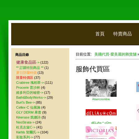
首頁
特賣商品
目前位置:
美國代買-愛美麗的雜貨舖
商品目錄
健康食品區
->
(122)
服飾代買區
** 訂購特別商品 **
(1)
夏日防曬特價
(13)
限量特價區
(37)
Crabtree 瑰柏翠->
(111)
Procerin 普沙林
(4)
維多利亞的秘密->
(17)
Bath&BodyWorks->
(29)
Abercrombie
Burt's Bee->
(85)
Cellex-C 仙麗施
(4)
GLY DERM 果蕾
(9)
Kinerase 凱娜詩
(5)
NeoStrata->
(24)
dELiAs＊cOm
杜克左旋C->
(41)
Kiehls 契爾氏->
(104)
彩妝系列->
(77)