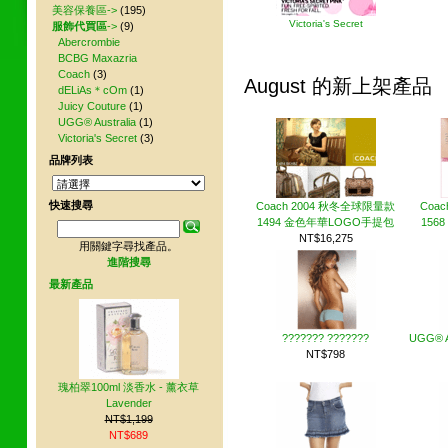
美容保養區->
(195)
Victoria's Secret
服飾代買區
->
(9)
Abercrombie
BCBG Maxazria
Coach
(3)
August 的新上架產品
dELiAs＊cOm
(1)
Juicy Couture
(1)
UGG® Australia
(1)
Victoria's Secret
(3)
品牌列表
快速搜尋
Coach 2004 秋冬全球限量款
Coa
1494 金色年華LOGO手提包
156
NT$16,275
用關鍵字尋找產品。
進階搜尋
最新產品
??????? ???????
UGG® Au
NT$798
瑰柏翠100ml 淡香水 - 薰衣草
Lavender
NT$1,199
NT$689