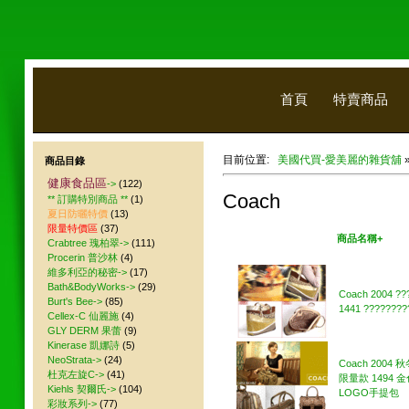
首頁
特賣商品
目前位置:
美國代買-愛美麗的雜貨舖
商品目錄
健康食品區
->
(122)
Coach
** 訂購特別商品 **
(1)
夏日防曬特價
(13)
限量特價區
(37)
美國代買
商品名稱+
Crabtree 瑰柏翠->
(111)
Procerin 普沙林
(4)
維多利亞的秘密->
(17)
Bath&BodyWorks->
(29)
Coach 2004 ??
Burt's Bee->
(85)
1441 ????????
Cellex-C 仙麗施
(4)
GLY DERM 果蕾
(9)
Kinerase 凱娜詩
(5)
NeoStrata->
(24)
Coach 2004
杜克左旋C->
(41)
限量款 1494 
Kiehls 契爾氏->
(104)
LOGO手提包
彩妝系列->
(77)