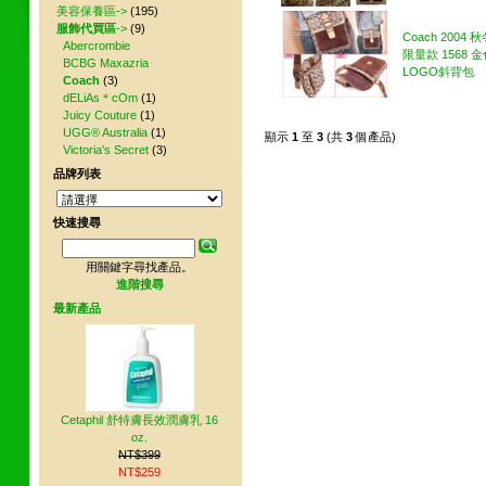
美容保養區->
(195)
服飾代買區
->
(9)
Coach 2004
Abercrombie
限量款 1568 
BCBG Maxazria
LOGO斜背包
Coach
(3)
dELiAs＊cOm
(1)
Juicy Couture
(1)
UGG® Australia
(1)
顯示
1
至
3
(共
3
個產品)
Victoria's Secret
(3)
品牌列表
快速搜尋
用關鍵字尋找產品。
進階搜尋
最新產品
Cetaphil 舒特膚長效潤膚乳 16
oz.
NT$399
NT$259