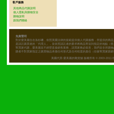
客戶服務
其他商品代購說明
個人隱私與購物安全
購物說明
跟我們聯絡
免責聲明
對於愛美麗住在洛杉磯，依照美國法律的規範提供個人代購服務，所提供的商品
是請託購買者的「代理人」，並依照請託者的要求將商品寄送到指定的地點（世
幫買家代購，愛美麗並不經營直接銷售業務，請買家務必留意，我們並非所購物
購者不對買家指定之購買物品承擔任何形式及任何程度的責任（但會幫買家跟銷
美國代買-愛美麗的雜貨舖 版權所有 © 2003-2011 Emily\'s B