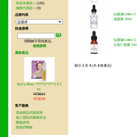
美容保養區->
(195)
服飾代買區->
(9)
仙麗施Cellex-
品牌列表
濕凝膠 30ml
快速搜尋
仙麗施Cellex-
用關鍵字尋找產品。
左旋C 眼膠 15m
進階搜尋
最新產品
顯示
1
至
4
(共
4
個產品)
Burt's Bees ?????(?????) 0.3
oz.
NT$314
NT$239
客戶服務
其他商品代購說明
個人隱私與購物安全
購物說明
跟我們聯絡