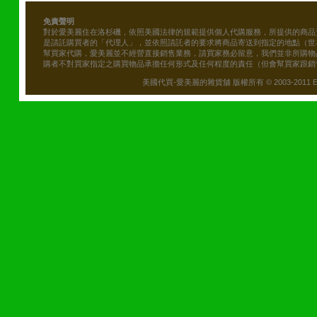
免責聲明
對於愛美麗住在洛杉磯，依照美國法律的規範提供個人代購服務，所提供的商品
是請託購買者的「代理人」，並依照請託者的要求將商品寄送到指定的地點（世
幫買家代購，愛美麗並不經營直接銷售業務，請買家務必留意，我們並非所購物
購者不對買家指定之購買物品承擔任何形式及任何程度的責任（但會幫買家跟銷
美國代買-愛美麗的雜貨舖 版權所有 © 2003-2011 Emily\'s B