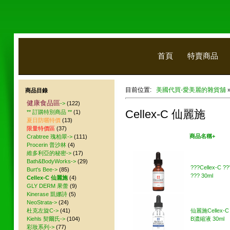
首頁
特賣商品
目前位置:
美國代買-愛美麗的雜貨舖
商品目錄
健康食品區
->
(122)
Cellex-C 仙麗施
** 訂購特別商品 **
(1)
夏日防曬特價
(13)
限量特價區
(37)
美國代買
商品名稱+
Crabtree 瑰柏翠->
(111)
Procerin 普沙林
(4)
維多利亞的秘密->
(17)
Bath&BodyWorks->
(29)
???Cellex-C ?
Burt's Bee->
(85)
??? 30ml
Cellex-C 仙麗施
(4)
GLY DERM 果蕾
(9)
Kinerase 凱娜詩
(5)
NeoStrata->
(24)
杜克左旋C->
(41)
仙麗施Cellex-
Kiehls 契爾氏->
(104)
B濃縮液 30ml
彩妝系列->
(77)