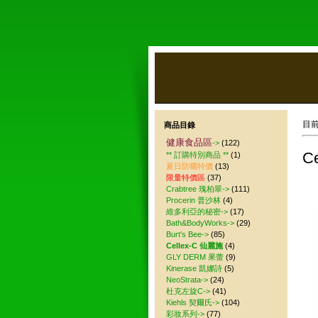
目
商品目錄
健康食品區
->
(122)
C
** 訂購特別商品 **
(1)
夏日防曬特價
(13)
限量特價區
(37)
Crabtree 瑰柏翠->
(111)
Procerin 普沙林
(4)
維多利亞的秘密->
(17)
Bath&BodyWorks->
(29)
Burt's Bee->
(85)
Cellex-C 仙麗施
(4)
GLY DERM 果蕾
(9)
Kinerase 凱娜詩
(5)
NeoStrata->
(24)
杜克左旋C->
(41)
Kiehls 契爾氏->
(104)
彩妝系列->
(77)