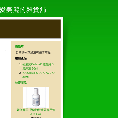
- 愛美麗的雜貨舖
購物車
目前購物車里沒有任何商品!
暢銷產品
仙麗施Cellex-C 維他命B
濃縮液 30ml
???Cellex-C ?????C ???
30ml
特賣商品
妮傲絲翠 果酸油性膚質專用溶
液 3.4 oz.