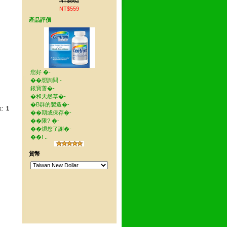
NT$862
NT$559
產品評價
您好 �-
��想詢問 -
銀寶善�-
�和天然草�-
�B群的製造�-
數:
1
��期或保存�-
��限? �-
��煩您了謝�-
��! ..
貨幣