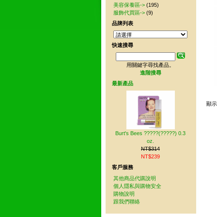
美容保養區->
(195)
服飾代買區->
(9)
品牌列表
快速搜尋
用關鍵字尋找產品。
進階搜尋
最新產品
顯
Burt's Bees ?????(?????) 0.3
oz.
NT$314
NT$239
客戶服務
其他商品代購說明
個人隱私與購物安全
購物說明
跟我們聯絡