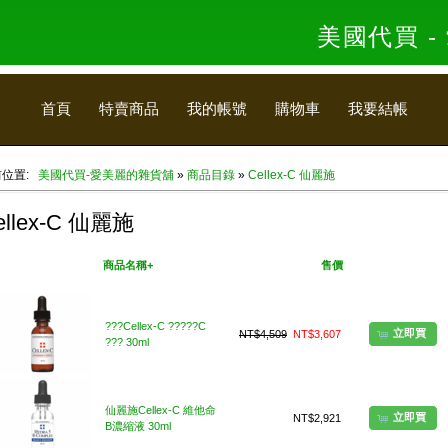
美國代買 
首頁
特賣商品
我的帳號
購物車
我要結帳
前位置:
美國代買-愛美麗的雜貨舖
»
商品目錄
»
Cellex-C 仙麗施
ellex-C 仙麗施
美國代買
商品名稱+
售價
我要買
???Cellex-C ?????C
立即買
NT$4,509
NT$3,607
??? 30ml
仙麗施Cellex-C 維他命
立即買
NT$2,921
B濃縮液 30ml