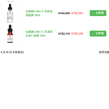
仙麗施Cellex-C 高效保
立即買
NT$2,989
NT$2,391
濕凝膠 30ml
仙麗施Cellex-C 高濃度
立即買
NT$2,745
NT$2,196
左旋C 眼膠 15ml
示
1
至
4
(共
4
個產品)
搜尋頁