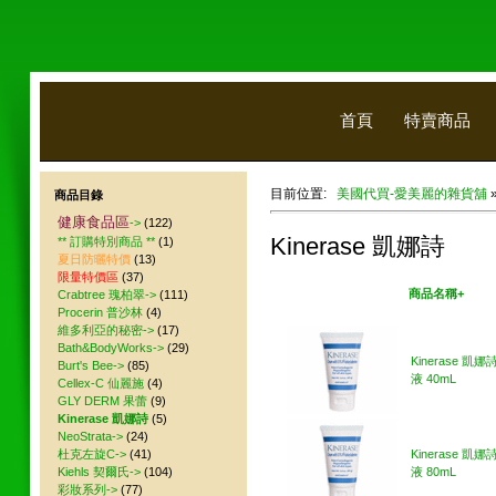
首頁
特賣商品
目前位置:
美國代買-愛美麗的雜貨舖
商品目錄
健康食品區
->
(122)
Kinerase 凱娜詩
** 訂購特別商品 **
(1)
夏日防曬特價
(13)
限量特價區
(37)
美國代買
商品名稱+
Crabtree 瑰柏翠->
(111)
Procerin 普沙林
(4)
維多利亞的秘密->
(17)
Bath&BodyWorks->
(29)
Kinerase 凱
Burt's Bee->
(85)
液 40mL
Cellex-C 仙麗施
(4)
GLY DERM 果蕾
(9)
Kinerase 凱娜詩
(5)
NeoStrata->
(24)
杜克左旋C->
(41)
Kinerase 凱
Kiehls 契爾氏->
(104)
液 80mL
彩妝系列->
(77)