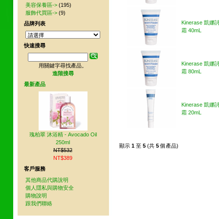
美容保養區->
(195)
服飾代買區->
(9)
Kinerase 凱
品牌列表
霜 40mL
快速搜尋
Kinerase 凱
用關鍵字尋找產品。
霜 80mL
進階搜尋
最新產品
Kinerase 凱
霜 20mL
瑰柏翠 沐浴精 - Avocado Oil
250ml
顯示
1
至
5
(共
5
個產品)
NT$532
NT$389
客戶服務
其他商品代購說明
個人隱私與購物安全
購物說明
跟我們聯絡