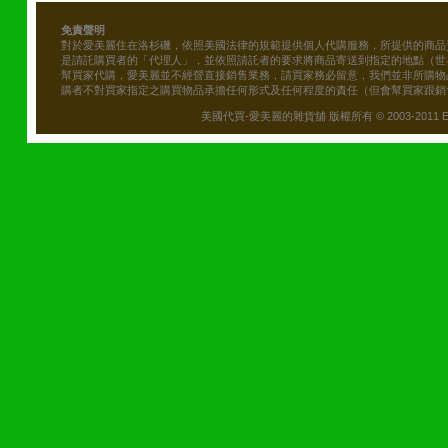
免責聲明
對於愛美麗住在洛杉磯，依照美國法律的規範提供個人代購服務，所提供的商品
是請託購買者的「代理人」，並依照請託者的要求將商品寄送到指定的地點（世
幫買家代購，愛美麗並不經營直接銷售業務，請買家務必留意，我們並非所購物
購者不對買家指定之購買物品承擔任何形式及任何程度的責任（但會幫買家跟銷
美國代買-愛美麗的雜貨舖 版權所有 © 2003-2011 Emily\'s B