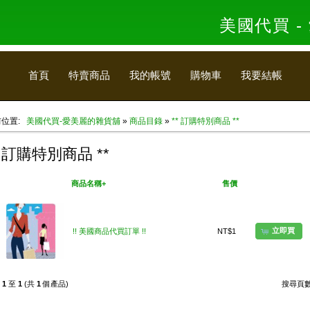
美國代買 
首頁
特賣商品
我的帳號
購物車
我要結帳
前位置:
美國代買-愛美麗的雜貨舖
»
商品目錄
»
** 訂購特別商品 **
* 訂購特別商品 **
美國代買
商品名稱+
售價
我要買
立即買
!! 美國商品代買訂單 !!
NT$1
示
1
至
1
(共
1
個產品)
搜尋頁