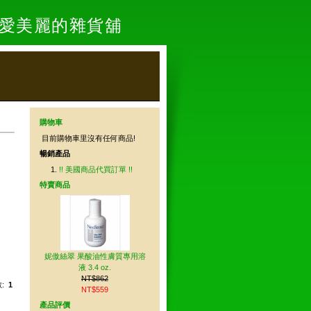
- 愛美麗的雜貨舖
購物車
目前購物車里沒有任何商品!
暢銷產品
!! 美國商品代買訂單 !!
特賣商品
妮傲絲翠 果酸油性膚質專用溶
液 3.4 oz.
NT$862
數:
1
NT$559
產品評價