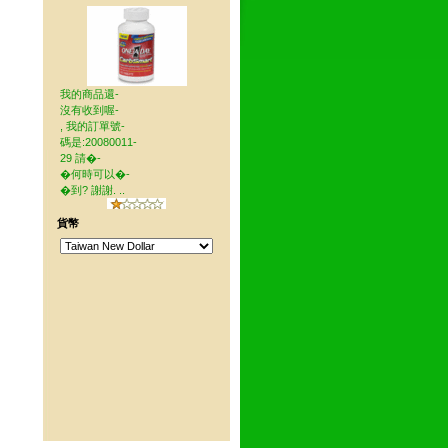
我的商品還-
沒有收到喔-
, 我的訂單號-
碼是:20080011-
29 請�-
�何時可以�-
�到? 謝謝. ..
貨幣