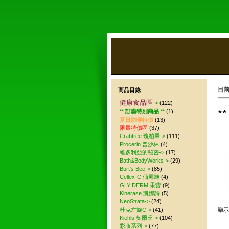
目
商品目錄
健康食品區
->
(122)
*
** 訂購特別商品 **
(1)
夏日防曬特價
(13)
限量特價區
(37)
Crabtree 瑰柏翠->
(111)
Procerin 普沙林
(4)
維多利亞的秘密->
(17)
Bath&BodyWorks->
(29)
Burt's Bee->
(85)
Cellex-C 仙麗施
(4)
GLY DERM 果蕾
(9)
Kinerase 凱娜詩
(5)
NeoStrata->
(24)
杜克左旋C->
(41)
顯
Kiehls 契爾氏->
(104)
彩妝系列->
(77)