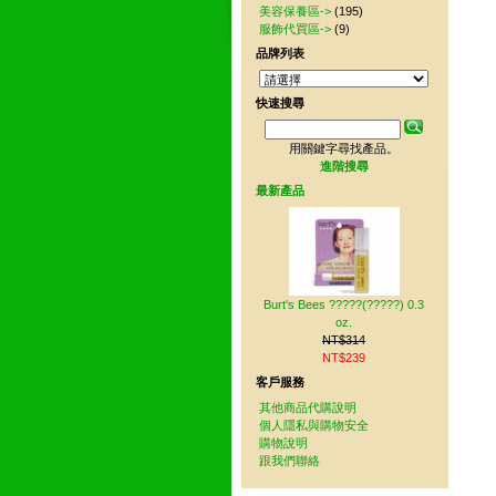
美容保養區->
(195)
服飾代買區->
(9)
品牌列表
快速搜尋
用關鍵字尋找產品。
進階搜尋
最新產品
Burt's Bees ?????(?????) 0.3
oz.
NT$314
NT$239
客戶服務
其他商品代購說明
個人隱私與購物安全
購物說明
跟我們聯絡