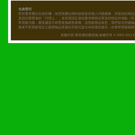
免責聲明
對於愛美麗住在洛杉磯，依照美國法律的規範提供個人代購服務，所提供的商品
是請託購買者的「代理人」，並依照請託者的要求將商品寄送到指定的地點（世
幫買家代購，愛美麗並不經營直接銷售業務，請買家務必留意，我們並非所購物
購者不對買家指定之購買物品承擔任何形式及任何程度的責任（但會幫買家跟銷
美國代買-愛美麗的雜貨舖 版權所有 © 2003-2011 Emily\'s B