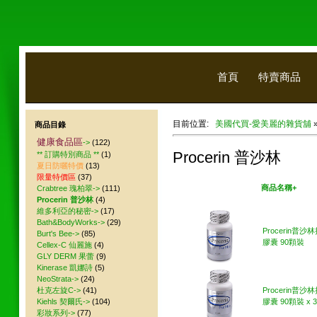
首頁
特賣商品
目前位置:
美國代買-愛美麗的雜貨舖
商品目錄
健康食品區
->
(122)
Procerin 普沙林
** 訂購特別商品 **
(1)
夏日防曬特價
(13)
限量特價區
(37)
美國代買
商品名稱+
Crabtree 瑰柏翠->
(111)
Procerin 普沙林
(4)
維多利亞的秘密->
(17)
Bath&BodyWorks->
(29)
Procerin普沙
Burt's Bee->
(85)
膠囊 90顆裝
Cellex-C 仙麗施
(4)
GLY DERM 果蕾
(9)
Kinerase 凱娜詩
(5)
NeoStrata->
(24)
杜克左旋C->
(41)
Procerin普沙
Kiehls 契爾氏->
(104)
膠囊 90顆裝 x 3
彩妝系列->
(77)