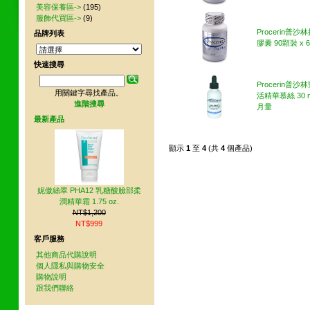
美容保養區->
(195)
服飾代買區->
(9)
Procerin普沙
品牌列表
膠囊 90顆裝 x 6
快速搜尋
Procerin普沙
用關鍵字尋找產品。
活精華慕絲 30 m
進階搜尋
月量
最新產品
顯示
1
至
4
(共
4
個產品)
妮傲絲翠 PHA12 乳糖酸臉部柔
潤精華霜 1.75 oz.
NT$1,200
NT$999
客戶服務
其他商品代購說明
個人隱私與購物安全
購物說明
跟我們聯絡