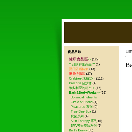
目
商品目錄
健康食品區
->
(122)
B
** 訂購特別商品 **
(1)
夏日防曬特價
(13)
限量特價區
(37)
Crabtree 瑰柏翠->
(111)
Procerin 普沙林
(4)
維多利亞的秘密->
(17)
Bath&BodyWorks
->
(29)
Botanical nutrients
Circle of Friend
(1)
Pleasures 系列
(9)
True Blue Spa
(1)
抗菌系列
(4)
Skin Therapy 系列
(5)
SPA 芳香療法系列
(9)
Burt's Bee->
(85)