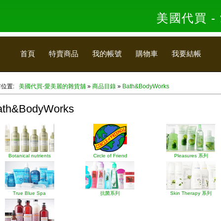
美國代買 
首頁
特賣商品
我的帳號
購物車
我要結帳
前位置:
美國代買-愛美麗的雜貨舖
»
商品目錄
»
Bath&BodyWorks
ath&BodyWorks
Botanical nutrients
Circle of Friend
Pleasures 系列
True Blue Spa
抗菌系列
Skin Therapy 系列