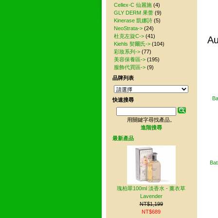
Cellex-C 仙麗施
(4)
GLY DERM 果蕾
(9)
Kinerase 凱娜詩
(5)
NeoStrata->
(24)
杜克左旋C->
(41)
A
Kiehls 契爾氏->
(104)
彩妝系列->
(77)
美容保養區->
(195)
服飾代買區->
(9)
品牌列表
Ba
快速搜尋
用關鍵字尋找產品。
進階搜尋
最新產品
Ba
瑰柏翠100ml 淡香水 - 薰衣草
Lavender
NT$1,199
NT$689