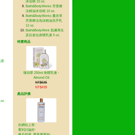
沐浴精 10 oz.
Bath&BodyWorks 芳香療
法精油沐浴精 10 oz.
Bath&BodyWorks 薰衣草
芳香療法泡沬精油洗手乳
12 oz.
Bath&BodyWork 肌膚再生
及抗老化身體乳液 5 oz.
特賣商品
閃亮星
瑰珀翠 250ml 身體乳液 -
Almond Oil
NT$635
NT$439
產品評價
 oz.
在網站上有-
看到討論好-
像不錯用, 愛美麗賣的-