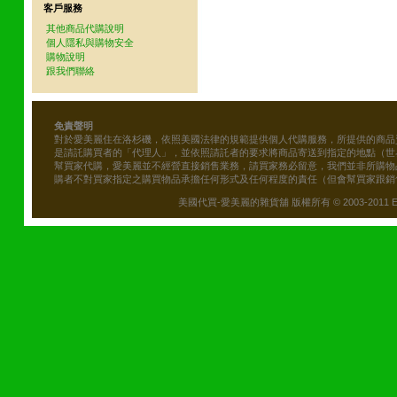
客戶服務
其他商品代購說明
個人隱私與購物安全
購物說明
跟我們聯絡
免責聲明
對於愛美麗住在洛杉磯，依照美國法律的規範提供個人代購服務，所提供的商品
是請託購買者的「代理人」，並依照請託者的要求將商品寄送到指定的地點（世
幫買家代購，愛美麗並不經營直接銷售業務，請買家務必留意，我們並非所購物
購者不對買家指定之購買物品承擔任何形式及任何程度的責任（但會幫買家跟銷
美國代買-愛美麗的雜貨舖 版權所有 © 2003-2011 Emily\'s B