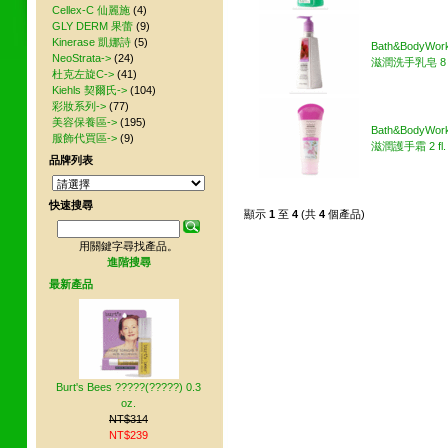
Cellex-C 仙麗施
(4)
GLY DERM 果蕾
(9)
Kinerase 凱娜詩
(5)
Bath&BodyWo
NeoStrata->
(24)
滋潤洗手乳皂 8 
杜克左旋C->
(41)
Kiehls 契爾氏->
(104)
彩妝系列->
(77)
美容保養區->
(195)
Bath&BodyWo
服飾代買區->
(9)
滋潤護手霜 2 fl. 
品牌列表
快速搜尋
顯示
1
至
4
(共
4
個產品)
用關鍵字尋找產品。
進階搜尋
最新產品
Burt's Bees ?????(?????) 0.3
oz.
NT$314
NT$239