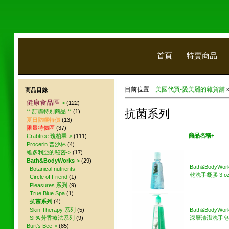
首頁
特賣商品
目前位置:
美國代買-愛美麗的雜貨舖
商品目錄
健康食品區
->
(122)
抗菌系列
** 訂購特別商品 **
(1)
夏日防曬特價
(13)
限量特價區
(37)
美國代買
商品名稱+
Crabtree 瑰柏翠->
(111)
Procerin 普沙林
(4)
維多利亞的秘密->
(17)
Bath&BodyWorks
->
(29)
Bath&BodyWo
Botanical nutrients
乾洗手凝膠 3 oz
Circle of Friend
(1)
Pleasures 系列
(9)
True Blue Spa
(1)
抗菌系列
(4)
Skin Therapy 系列
(5)
Bath&BodyWo
SPA 芳香療法系列
(9)
深層清潔洗手皂 8
Burt's Bee->
(85)