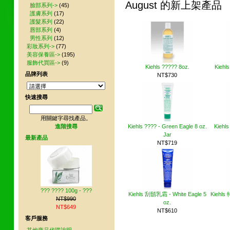
August 的新上架產品
臉部系列->
(45)
護膚系列
(17)
護髮系列
(22)
唇部系列
(4)
男性系列
(12)
彩妝系列->
(77)
美容保養區->
(195)
服飾代買區->
(9)
Kiehls ????? 8oz.
Kieh
品牌列表
NT$730
快速搜尋
用關鍵字尋找產品。
Kiehls ???? - Green Eagle 8 oz.
Kiehls
進階搜尋
Jar
最新產品
NT$719
??? ???? 100g - ???
Kiehls 刮鬍乳霜 - White Eagle 5
Kiehl
NT$990
oz.
NT$649
NT$610
客戶服務