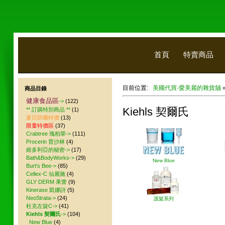
首頁
特賣商品
目前位置:
美國代買-愛美麗的雜貨舖
商品目錄
健康食品區
->
(122)
Kiehls 契爾氏
** 訂購特別商品 **
(1)
夏日防曬特價
(13)
限量特價區
(37)
Crabtree 瑰柏翠->
(111)
Procerin 普沙林
(4)
維多利亞的秘密->
(17)
Bath&BodyWorks->
(29)
New Blue
Burt's Bee->
(85)
Cellex-C 仙麗施
(4)
GLY DERM 果蕾
(9)
Kinerase 凱娜詩
(5)
NeoStrata->
(24)
護髮系列
杜克左旋C->
(41)
Kiehls 契爾氏
->
(104)
New Blue
(4)