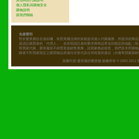
其他商品代購說明
個人隱私與購物安全
購物說明
跟我們聯絡
免責聲明
對於愛美麗住在洛杉磯，依照美國法律的規範提供個人代購服務，所提供的商品
是請託購買者的「代理人」，並依照請託者的要求將商品寄送到指定的地點（世
幫買家代購，愛美麗並不經營直接銷售業務，請買家務必留意，我們並非所購物
購者不對買家指定之購買物品承擔任何形式及任何程度的責任（但會幫買家跟銷
美國代買-愛美麗的雜貨舖 版權所有 © 2003-2011 Emily\'s B