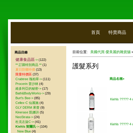
首頁
特賣商品
目前位置:
美國代買-愛美麗的雜貨舖
商品目錄
健康食品區
->
(122)
護髮系列
** 訂購特別商品 **
(1)
夏日防曬特價
(13)
限量特價區
(37)
美國代買
商品名稱+
Crabtree 瑰柏翠->
(111)
Procerin 普沙林
(4)
維多利亞的秘密->
(17)
Bath&BodyWorks->
(29)
Burt's Bee->
(85)
Kiehls ????? 4 
Cellex-C 仙麗施
(4)
GLY DERM 果蕾
(9)
Kinerase 凱娜詩
(5)
NeoStrata->
(24)
杜克左旋C->
(41)
Kiehls ????? 4 
Kiehls 契爾氏
->
(104)
New Blue
(4)