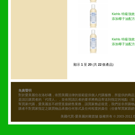
Kiehls 特級
添加椰子油配方 4
Kiehls 特級
添加椰子油配方 8
顯示
1
至
20
(共
22
個產品)
免責聲明
對於愛美麗住在洛杉磯，依照美國法律的規範提供個人代購服務，所提供的商品
是請託購買者的「代理人」，並依照請託者的要求將商品寄送到指定的地點（世
幫買家代購，愛美麗並不經營直接銷售業務，請買家務必留意，我們並非所購物
購者不對買家指定之購買物品承擔任何形式及任何程度的責任（但會幫買家跟銷
美國代買-愛美麗的雜貨舖 版權所有 © 2003-2011 Emily\'s B