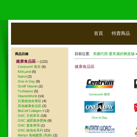
首頁
特賣商品
目前位置:
美國代買-愛美麗的雜貨舖
商品目錄
健康食品區
->
(122)
健康食品區
Centrum® 善存
(6)
KirkLand
(6)
Natrol
(2)
One-A-Day
(8)
Schiff Vitamin
(2)
TruNature
(5)
Centrum® 善存
VitaminWorld
(14)
兒童維他命專區
(4)
其他健康食品區
(2)
BioCell Collagen II
(2)
GNC 天然草本
(18)
One-A-Day
GNC 減肥瘦身豐胸
(8)
GNC 素食專用
(1)
GNC 維他命系列
(21)
Marlyn 海補樂寶 (馬林)
(2)