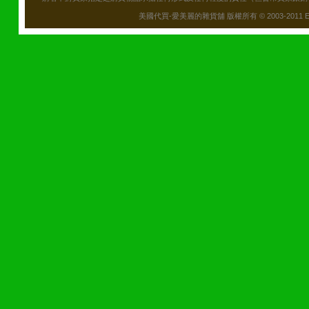
美國代買-愛美麗的雜貨舖 版權所有 © 2003-2011 Emily\'s B