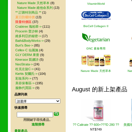
Nature Made 天然草本
(8)
VitaminWorld
Nature Made 維他命系列
(13)
** 訂購特別商品 **
(1)
夏日防曬特價
(13)
限量特價區
(37)
BioCell Collagen II
Crabtree 瑰柏翠->
(111)
Procerin 普沙林
(4)
維多利亞的秘密->
(17)
Bath&BodyWorks->
(29)
Burt's Bee->
(85)
GNC 素食專用
Cellex-C 仙麗施
(4)
GLY DERM 果蕾
(9)
Kinerase 凱娜詩
(5)
NeoStrata->
(24)
杜克左旋C->
(41)
Nature Made 天然草本
Na
Kiehls 契爾氏->
(104)
彩妝系列->
(77)
美容保養區->
(195)
August 的新上架產品
服飾代買區->
(9)
品牌列表
快速搜尋
用關鍵字尋找產品。
進階搜尋
?? Caltrate ?? 600+???D 280 ??
美國
NT$749
最新產品