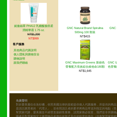
妮傲絲翠 PHA12 乳糖酸臉部柔
GNC Natural Brand Spirulina
GNC F
潤精華霜 1.75 oz.
500mg 100 顆裝
NT$1,200
NT$415
NT$999
客戶服務
其他商品代購說明
個人隱私與購物安全
購物說明
GNC Maximum Greens 新綠色
GNC U
跟我們聯絡
營養配方長效綜合維他命180顆
色營養
NT$1,645
免責聲明
對於愛美麗住在洛杉磯，依照美國法律的規範提供個人代購服務，所提供的商品
是請託購買者的「代理人」，並依照請託者的要求將商品寄送到指定的地點（世
幫買家代購，愛美麗並不經營直接銷售業務，請買家務必留意，我們並非所購物
購者不對買家指定之購買物品承擔任何形式及任何程度的責任（但會幫買家跟銷