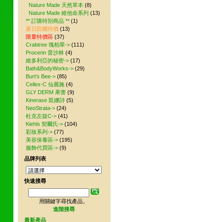
Nature Made 天然草本
(8)
Nature Made 維他命系列
(13)
** 訂購特別商品 **
(1)
夏日防曬特價
(13)
限量特價區
(37)
Crabtree 瑰柏翠->
(111)
Procerin 普沙林
(4)
維多利亞的秘密->
(17)
Bath&BodyWorks->
(29)
Burt's Bee->
(85)
Cellex-C 仙麗施
(4)
GLY DERM 果蕾
(9)
Kinerase 凱娜詩
(5)
NeoStrata->
(24)
杜克左旋C->
(41)
Kiehls 契爾氏->
(104)
彩妝系列->
(77)
美容保養區->
(195)
服飾代買區->
(9)
品牌列表
快速搜尋
用關鍵字尋找產品。
進階搜尋
最新產品