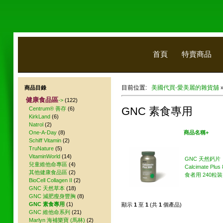
首頁
特賣商品
目前位置:
美國代買-愛美麗的雜貨舖
商品目錄
健康食品區
->
(122)
GNC 素食專用
Centrum® 善存
(6)
KirkLand
(6)
Natrol
(2)
One-A-Day
(8)
美國代買
商品名稱+
Schiff Vitamin
(2)
TruNature
(5)
VitaminWorld
(14)
GNC 天然鈣片
兒童維他命專區
(4)
Calcimate Plus
其他健康食品區
(2)
食者用 240粒裝
BioCell Collagen II
(2)
GNC 天然草本
(18)
GNC 減肥瘦身豐胸
(8)
GNC 素食專用
(1)
顯示
1
至
1
(共
1
個產品)
GNC 維他命系列
(21)
Marlyn 海補樂寶 (馬林)
(2)