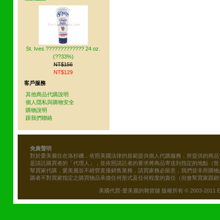
St. Ives ????????????? 24 oz.
(??33%)
NT$156
NT$129
客戶服務
其他商品代購說明
個人隱私與購物安全
購物說明
跟我們聯絡
免責聲明
對於愛美麗住在洛杉磯，依照美國法律的規範提供個人代購服務，所提供的商品
是請託購買者的「代理人」，並依照請託者的要求將商品寄送到指定的地點（世
幫買家代購，愛美麗並不經營直接銷售業務，請買家務必留意，我們並非所購物
購者不對買家指定之購買物品承擔任何形式及任何程度的責任（但會幫買家跟銷
美國代買-愛美麗的雜貨舖 版權所有 © 2003-2011 Emily\'s B