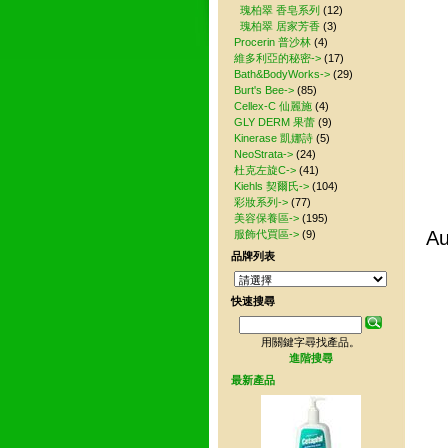
瑰柏翠 香皂系列
(12)
瑰柏翠 居家芳香
(3)
Procerin 普沙林
(4)
維多利亞的秘密->
(17)
Bath&BodyWorks->
(29)
Burt's Bee->
(85)
Cellex-C 仙麗施
(4)
GLY DERM 果蕾
(9)
Kinerase 凱娜詩
(5)
NeoStrata->
(24)
杜克左旋C->
(41)
Kiehls 契爾氏->
(104)
彩妝系列->
(77)
美容保養區->
(195)
A
服飾代買區->
(9)
品牌列表
快速搜尋
用關鍵字尋找產品。
進階搜尋
最新產品