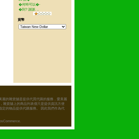
�何時可以�-
�到? 謝謝. ..
貨幣
美麗的雜貨舖是提供代買代購的服務，愛美麗
務，雜貨舖上的商品列表僅只是提供資訊方便
指定的物品提供代購服務。 因此我們作為代
osCommerce.