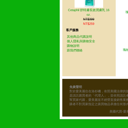
Cetaphil 舒特膚長效潤膚乳 16
瑰
oz.
NT$399
NT$259
客戶服務
其他商品代購說明
個人隱私與購物安全
購物說明
瑰柏
跟我們聯絡
免責聲明
對於愛美麗住在洛杉磯，依照美國法律的
是請託購買者的「代理人」，並依照請託
幫買家代購，愛美麗並不經營直接銷售業
購者不對買家指定之購買物品承擔任何形
美國代買-愛美麗的雜