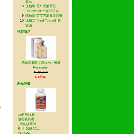
藤花
瑰柏翠 香水吸油面紙 -
Rosewater 一盒65張裝
瑰柏翠 荷荷芭滋養護唇膏
瑰柏翠 Treat Yourself 體
驗組
特賣商品
瑰柏翠100ml 淡香水 - 薔薇
Rosewater
NT$1,199
NT$687
產品評價
薇
我的商品還-
沒有收到喔-
, 我的訂單號-
碼是:20080011-
29 請�-