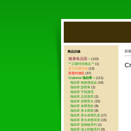
目
商品目錄
健康食品區
->
(122)
C
** 訂購特別商品 **
(1)
夏日防曬特價
(13)
限量特價區
(37)
Crabtree 瑰柏翠
->
(111)
瑰柏翠 精緻禮盒組
(19)
瑰柏翠 護脣膏
(2)
瑰柏翠 手部護理
瑰柏翠 足部護理
(2)
瑰柏翠 身體香水
(15)
瑰柏翠 身體香粉
(8)
瑰柏翠 香水體霜
(8)
瑰柏翠 香水身體乳液
(17)
瑰柏翠 香水身體清潔
(15)
瑰柏翠 湯姆貓系列
(1)
瑰柏翠 瑞士防皺系列
(9)