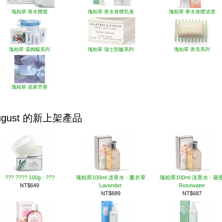
瑰柏翠 香水體霜
瑰柏翠 香水身體乳液
瑰柏翠 香水身體清潔
瑰柏翠 湯姆貓系列
瑰柏翠 瑞士防皺系列
瑰柏翠 香皂系列
瑰柏翠 居家芳香
ugust 的新上架產品
??? ???? 100g - ???
瑰柏翠100ml 淡香水 - 薰衣草
瑰柏翠100ml 淡香水 - 薔
NT$649
Lavender
Rosewater
NT$689
NT$687