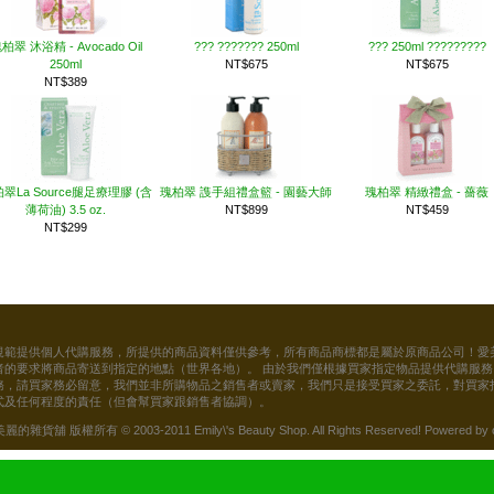
柏翠 沐浴精 - Avocado Oil
??? ??????? 250ml
??? 250ml ?????????
250ml
NT$675
NT$675
NT$389
翠La Source腿足療理膠 (含
瑰柏翠 謢手組禮盒籃 - 園藝大師
瑰柏翠 精緻禮盒 - 薔薇
薄荷油) 3.5 oz.
NT$899
NT$459
NT$299
規範提供個人代購服務，所提供的商品資料僅供參考，所有商品商標都是屬於原商品公司！愛
者的要求將商品寄送到指定的地點（世界各地）。 由於我們僅根據買家指定物品提供代購服
務，請買家務必留意，我們並非所購物品之銷售者或賣家，我們只是接受買家之委託，對買家
式及任何程度的責任（但會幫買家跟銷售者協調）。
貨舖 版權所有 © 2003-2011 Emily\'s Beauty Shop. All Rights Reserved! Powered by 