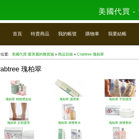
美國代買 
首頁
特賣商品
我的帳號
購物車
我要結帳
前位置:
美國代買-愛美麗的雜貨舖
»
商品目錄
»
Crabtree 瑰柏翠
rabtree 瑰柏翠
瑰柏翠 精緻禮盒組
瑰柏翠 護脣膏
瑰柏翠 手部護理
瑰柏翠 足部護理
瑰柏翠 身體香水
瑰柏翠 身體香粉