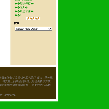
��期或保存�-
��限? �-
��煩您了謝�-
��! ..
貨幣
美麗的雜貨舖是提供代買代購的服務，愛美麗
務，雜貨舖上的商品列表僅只是提供資訊方便
指定的物品提供代購服務。 因此我們作為代
osCommerce.