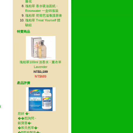
藤花
瑰柏翠 香水吸油面紙 -
Rosewater 一盒65張裝
瑰柏翠 荷荷芭滋養護唇膏
瑰柏翠 Treat Yourself 體
驗組
特賣商品
瑰柏翠100ml 淡香水 - 薰衣草
Lavender
NT$1,199
NT$689
產品評價
薇
您好 �-
��想詢問 -
銀寶善�-
�和天然草�-
�B群的製造�-