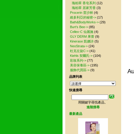
瑰柏翠 香皂系列
(12)
瑰柏翠 居家芳香
(3)
Procerin 普沙林
(4)
維多利亞的秘密->
(17)
Bath&BodyWorks->
(29)
Burt's Bee->
(85)
Cellex-C 仙麗施
(4)
GLY DERM 果蕾
(9)
Kinerase 凱娜詩
(5)
NeoStrata->
(24)
杜克左旋C->
(41)
Kiehls 契爾氏->
(104)
彩妝系列->
(77)
美容保養區->
(195)
A
服飾代買區->
(9)
品牌列表
快速搜尋
用關鍵字尋找產品。
進階搜尋
最新產品