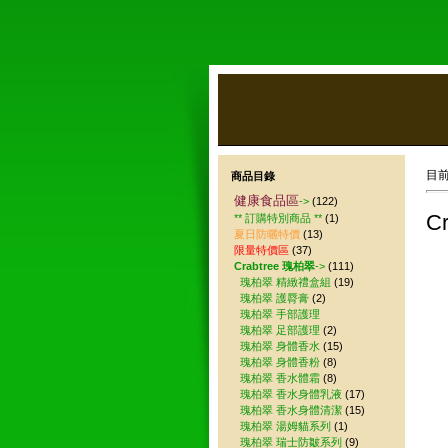
目
商品目錄
健康食品區
->
(122)
C
** 訂購特別商品 **
(1)
夏日防曬特價
(13)
限量特價區
(37)
Crabtree 瑰柏翠
->
(111)
瑰柏翠 精緻禮盒組
(19)
瑰柏翠 護脣膏
(2)
瑰柏翠 手部護理
瑰柏翠 足部護理
(2)
瑰柏翠 身體香水
(15)
瑰柏翠 身體香粉
(8)
瑰柏翠 香水體霜
(8)
瑰柏翠 香水身體乳液
(17)
瑰柏翠 香水身體清潔
(15)
瑰柏翠 湯姆貓系列
(1)
瑰柏翠 瑞士防皺系列
(9)