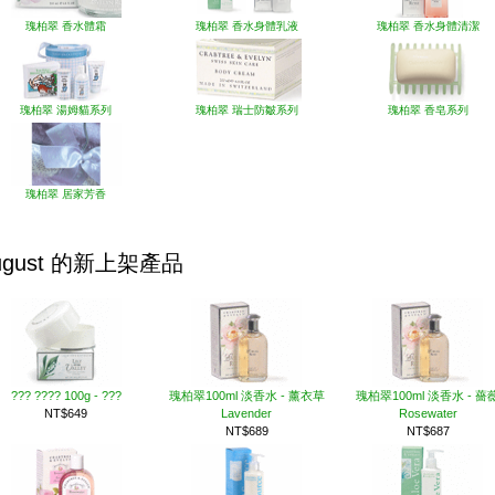
瑰柏翠 香水體霜
瑰柏翠 香水身體乳液
瑰柏翠 香水身體清潔
瑰柏翠 湯姆貓系列
瑰柏翠 瑞士防皺系列
瑰柏翠 香皂系列
瑰柏翠 居家芳香
ugust 的新上架產品
??? ???? 100g - ???
瑰柏翠100ml 淡香水 - 薰衣草
瑰柏翠100ml 淡香水 - 薔
NT$649
Lavender
Rosewater
NT$689
NT$687