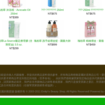
柏翠 沐浴精 - Avocado Oil
??? ??????? 250ml
??? 250ml ?????????
250ml
NT$675
NT$675
NT$389
翠La Source腿足療理膠 (含
瑰柏翠 謢手組禮盒籃 - 園藝大師
瑰柏翠 精緻禮盒 - 薔薇
薄荷油) 3.5 oz.
NT$899
NT$459
NT$299
規範提供個人代購服務，所提供的商品資料僅供參考，所有商品商標都是屬於原商品公司！愛
者的要求將商品寄送到指定的地點（世界各地）。 由於我們僅根據買家指定物品提供代購服
務，請買家務必留意，我們並非所購物品之銷售者或賣家，我們只是接受買家之委託，對買家
式及任何程度的責任（但會幫買家跟銷售者協調）。
貨舖 版權所有 © 2003-2011 Emily\'s Beauty Shop. All Rights Reserved! Powered by 