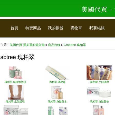
美國代買 
首頁
特賣商品
我的帳號
購物車
我要結帳
前位置:
美國代買-愛美麗的雜貨舖
»
商品目錄
»
Crabtree 瑰柏翠
rabtree 瑰柏翠
瑰柏翠 精緻禮盒組
瑰柏翠 護脣膏
瑰柏翠 手部護理
瑰柏翠 足部護理
瑰柏翠 身體香水
瑰柏翠 身體香粉