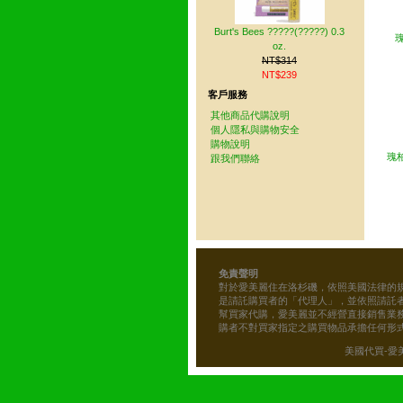
Burt's Bees ?????(?????) 0.3
瑰
oz.
NT$314
NT$239
客戶服務
其他商品代購說明
個人隱私與購物安全
購物說明
瑰柏
跟我們聯絡
免責聲明
對於愛美麗住在洛杉磯，依照美國法律的
是請託購買者的「代理人」，並依照請託
幫買家代購，愛美麗並不經營直接銷售業
購者不對買家指定之購買物品承擔任何形
美國代買-愛美麗的雜