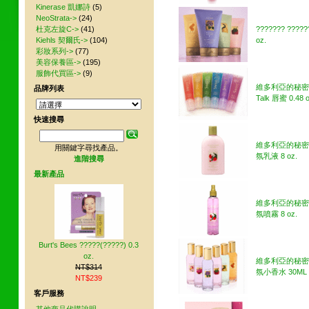
Kinerase 凱娜詩
(5)
NeoStrata->
(24)
杜克左旋C->
(41)
??????? ?????
Kiehls 契爾氏->
(104)
oz.
彩妝系列->
(77)
美容保養區->
(195)
服飾代買區->
(9)
維多利亞的秘密 S
品牌列表
Talk 唇蜜 0.48 o
快速搜尋
維多利亞的秘密
用關鍵字尋找產品。
氛乳液 8 oz.
進階搜尋
最新產品
維多利亞的秘密
氛噴霧 8 oz.
Burt's Bees ?????(?????) 0.3
oz.
維多利亞的秘密
NT$314
氛小香水 30ML
NT$239
客戶服務