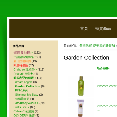
首頁
特賣商品
目前位置:
美國代買-愛美麗的雜貨舖
商品目錄
健康食品區
->
(122)
Garden Collection
** 訂購特別商品 **
(1)
夏日防曬特價
(13)
限量特價區
(37)
美國代買
商品名稱+
Crabtree 瑰柏翠->
(111)
Procerin 普沙林
(4)
維多利亞的秘密
->
(17)
dream angels
(3)
Garden Collection
(8)
??????? ????? 
PINK 系列
Shimmer Me Sexy
(2)
特價禮盒組
(4)
Bath&BodyWorks->
(29)
??????? ?????
Burt's Bee->
(85)
oz.
Cellex-C 仙麗施
(4)
GLY DERM 果蕾
(9)