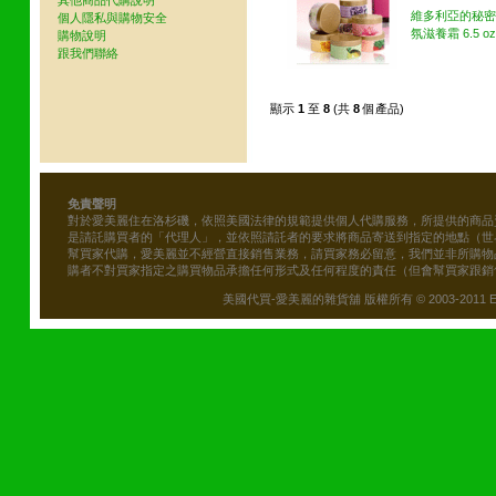
其他商品代購說明
維多利亞的秘密
個人隱私與購物安全
氛滋養霜 6.5 oz
購物說明
跟我們聯絡
顯示
1
至
8
(共
8
個產品)
免責聲明
對於愛美麗住在洛杉磯，依照美國法律的規範提供個人代購服務，所提供的商品
是請託購買者的「代理人」，並依照請託者的要求將商品寄送到指定的地點（世
幫買家代購，愛美麗並不經營直接銷售業務，請買家務必留意，我們並非所購物
購者不對買家指定之購買物品承擔任何形式及任何程度的責任（但會幫買家跟銷
美國代買-愛美麗的雜貨舖 版權所有 © 2003-2011 Emily\'s B