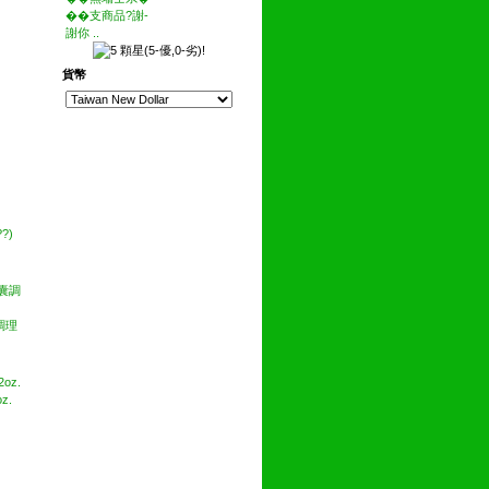
��支商品?謝-
謝你 ..
貨幣
??)
調理
z.