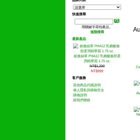
品牌列表
快速搜尋
用關鍵字尋找產品。
A
進階搜尋
最新產品
妮傲絲翠 PHA12 乳糖酸臉部柔
潤精華霜 1.75 oz.
NT$1,200
C
NT$999
客戶服務
其他商品代購說明
個人隱私與購物安全
A
購物說明
跟我們聯絡
Ni