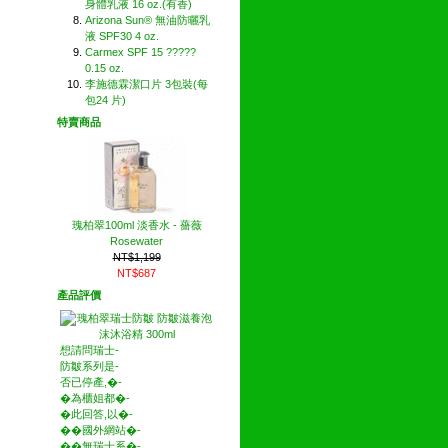
身體乳液 16 oz.(有香)
Arizona Sun® 無油防曬乳
液 SPF30 4 oz.
Carmex SPF 15 ?????
0.15 oz.
李施德霖潔口片 3包裝(每
包24 片)
特賣商品
瑰柏翠100ml 淡香水 - 薔薇
Rosewater
NT$1,199
NT$687
產品評價
想請問瑞士-
防皺系列是-
否已停產,�-
�為櫃姐都�-
�此回答,以�-
��國外網站�-
��無瑞士系�-