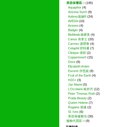
美容保養區
->
(195)
Aquaphor
(4)
Arizona Sun®
(8)
Aubrey返融R
(24)
AVEDA
(10)
Aveeno
(4)
Badger
(4)
BioMedic葆療美
(4)
Canus 肯拿士
(20)
Carmex 護脣膏
(4)
Cetaphil 舒特膚
(7)
Clinique 倩碧
(2)
Coppertone®
(15)
Dove
(8)
Elizabeth Arden
Eucerin 伊思妮
(8)
Fruit of the Earth
(4)
H2O+
(3)
Jan Marini
(5)
L'Occitane 歐舒丹
(12)
Peter Thomas Roth
(2)
Prada Beauty
(2)
Queen Helene
(7)
Rogaine 落健
(2)
St. Ives
(6)
美容保健雜項
(30)
服飾代買區->
(9)