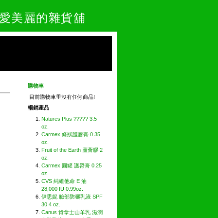
- 愛美麗的雜貨舖
購物車
目前購物車里沒有任何商品!
暢銷產品
Natures Plus ????? 3.5
oz.
Carmex 條狀護唇膏 0.35
oz.
Fruit of the Earth 蘆薈膠 2
oz.
Carmex 圓罐 護脣膏 0.25
oz.
CVS 純維他命 E 油
28,000 IU 0.99oz.
伊思妮 臉部防曬乳液 SPF
30 4 oz.
Canus 肯拿士山羊乳 滋潤