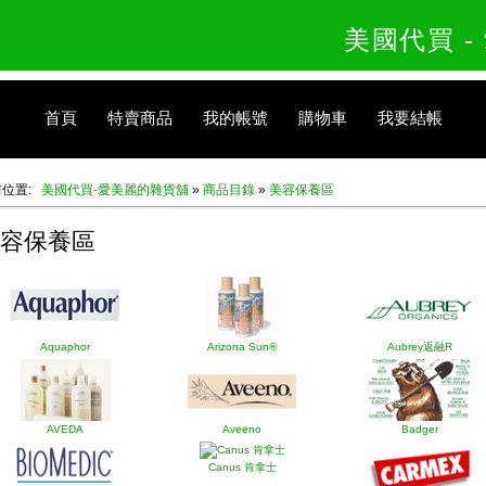
美國代買 
首頁
特賣商品
我的帳號
購物車
我要結帳
前位置:
美國代買-愛美麗的雜貨舖
»
商品目錄
»
美容保養區
容保養區
Aquaphor
Arizona Sun®
Aubrey返融R
AVEDA
Aveeno
Badger
Canus 肯拿士