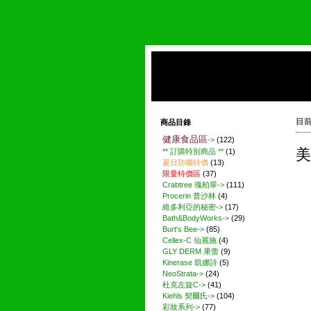
目
商品目錄
健康食品區
->
(122)
美
** 訂購特別商品 **
(1)
夏日防曬特價
(13)
限量特價區
(37)
Crabtree 瑰柏翠->
(111)
Procerin 普沙林
(4)
維多利亞的秘密->
(17)
Bath&BodyWorks->
(29)
Burt's Bee->
(85)
Cellex-C 仙麗施
(4)
GLY DERM 果蕾
(9)
Kinerase 凱娜詩
(5)
NeoStrata->
(24)
杜克左旋C->
(41)
Kiehls 契爾氏->
(104)
彩妝系列->
(77)