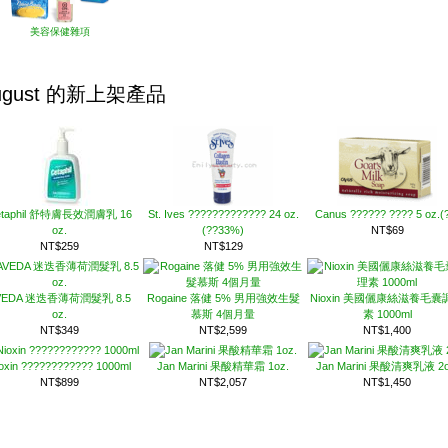
美容保健雜項
ugust 的新上架產品
etaphil 舒特膚長效潤膚乳 16
St. Ives ????????????? 24 oz.
Canus ?????? ???? 5 oz.(
oz.
(??33%)
NT$69
NT$259
NT$129
VEDA 迷迭香薄荷潤髮乳 8.5
Rogaine 落健 5% 男用強效生髮
Nioxin 美國儷康絲滋養毛囊
oz.
慕斯 4個月量
素 1000ml
NT$349
NT$2,599
NT$1,400
oxin ???????????? 1000ml
Jan Marini 果酸精華霜 1oz.
Jan Marini 果酸清爽乳液 2o
NT$899
NT$2,057
NT$1,450