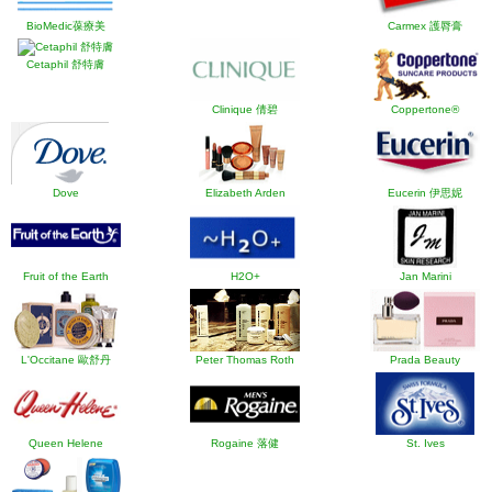
BioMedic葆療美
Carmex 護脣膏
Cetaphil 舒特膚
Clinique 倩碧
Coppertone®
Dove
Elizabeth Arden
Eucerin 伊思妮
Fruit of the Earth
H2O+
Jan Marini
L'Occitane 歐舒丹
Peter Thomas Roth
Prada Beauty
Queen Helene
Rogaine 落健
St. Ives