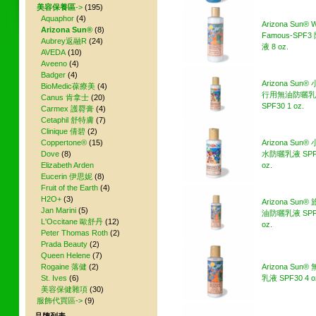
美容保養區
->
(195)
Aquaphor
(4)
Arizona Sun® W
Arizona Sun®
(8)
Famous-SPF
Aubrey返融R
(24)
液 8 oz.
AVEDA
(10)
Aveeno
(4)
Badger
(4)
Arizona Sun
BioMedic葆療美
(4)
行用無油防曬乳
Canus 肯拿士
(20)
SPF30 1 oz.
Carmex 護脣膏
(4)
Cetaphil 舒特膚
(7)
Clinique 倩碧
(2)
Coppertone®
(15)
Arizona Sun
Dove
(8)
水防曬乳液 SPF3
Elizabeth Arden
oz.
Eucerin 伊思妮
(8)
Fruit of the Earth
(4)
H2O+
(3)
Arizona Sun
Jan Marini
(5)
油防曬乳液 SPF3
L'Occitane 歐舒丹
(12)
oz.
Peter Thomas Roth
(2)
Prada Beauty
(2)
Queen Helene
(7)
Rogaine 落健
(2)
Arizona Sun
St. Ives
(6)
乳液 SPF30 4 o
美容保健雜項
(30)
服飾代買區->
(9)