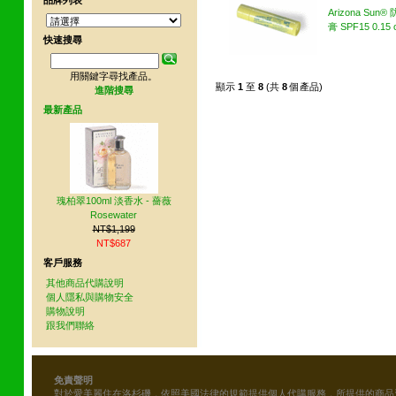
品牌列表
Arizona Sun
膏 SPF15 0.15 
快速搜尋
用關鍵字尋找產品。
顯示
1
至
8
(共
8
個產品)
進階搜尋
最新產品
瑰柏翠100ml 淡香水 - 薔薇
Rosewater
NT$1,199
NT$687
客戶服務
其他商品代購說明
個人隱私與購物安全
購物說明
跟我們聯絡
免責聲明
對於愛美麗住在洛杉磯，依照美國法律的規範提供個人代購服務，所提供的商品