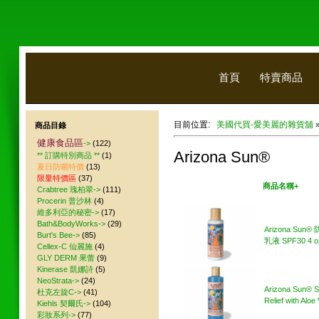
首頁
特賣商品
目前位置:
美國代買-愛美麗的雜貨舖
商品目錄
健康食品區
->
(122)
Arizona Sun®
** 訂購特別商品 **
(1)
夏日防曬特價
(13)
限量特價區
(37)
美國代買
商品名稱+
Crabtree 瑰柏翠->
(111)
Procerin 普沙林
(4)
維多利亞的秘密->
(17)
Bath&BodyWorks->
(29)
Arizona Sun
Burt's Bee->
(85)
乳液 SPF30 4 o
Cellex-C 仙麗施
(4)
GLY DERM 果蕾
(9)
Kinerase 凱娜詩
(5)
NeoStrata->
(24)
Arizona Sun® 
杜克左旋C->
(41)
Relief with Aloe
Kiehls 契爾氏->
(104)
彩妝系列->
(77)