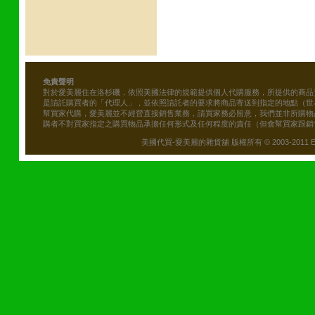
免責聲明
對於愛美麗住在洛杉磯，依照美國法律的規範提供個人代購服務，所提供的商品
是請託購買者的「代理人」，並依照請託者的要求將商品寄送到指定的地點（世
幫買家代購，愛美麗並不經營直接銷售業務，請買家務必留意，我們並非所購物
購者不對買家指定之購買物品承擔任何形式及任何程度的責任（但會幫買家跟銷
美國代買-愛美麗的雜貨舖 版權所有 © 2003-2011 Emily\'s B