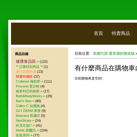
首頁
特賣商品
目前位置:
美國代買-愛美麗的雜貨舖
商品目錄
健康食品區
->
(122)
有什麼商品在購物車
** 訂購特別商品 **
(1)
夏日防曬特價
(13)
限量特價區
(37)
目前購物車是空的!
Crabtree 瑰柏翠->
(111)
Procerin 普沙林
(4)
維多利亞的秘密->
(17)
Bath&BodyWorks->
(29)
Burt's Bee->
(85)
Cellex-C 仙麗施
(4)
GLY DERM 果蕾
(9)
Kinerase 凱娜詩
(5)
NeoStrata->
(24)
杜克左旋C->
(41)
Kiehls 契爾氏->
(104)
彩妝系列->
(77)