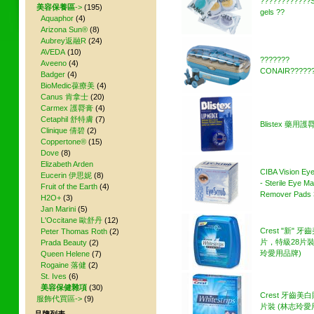
????????????S
美容保養區
->
(195)
gels ??
Aquaphor
(4)
Arizona Sun®
(8)
Aubrey返融R
(24)
AVEDA
(10)
???????
Aveeno
(4)
CONAIR??????
Badger
(4)
BioMedic葆療美
(4)
Canus 肯拿士
(20)
Carmex 護脣膏
(4)
Cetaphil 舒特膚
(7)
Blistex 藥用護
Clinique 倩碧
(2)
Coppertone®
(15)
Dove
(8)
Elizabeth Arden
CIBA Vision Ey
Eucerin 伊思妮
(8)
- Sterile Eye M
Fruit of the Earth
(4)
Remover Pads 
H2O+
(3)
Jan Marini
(5)
L'Occitane 歐舒丹
(12)
Crest "新" 
Peter Thomas Roth
(2)
片，特級28片裝
Prada Beauty
(2)
玲愛用品牌)
Queen Helene
(7)
Rogaine 落健
(2)
St. Ives
(6)
美容保健雜項
(30)
Crest 牙齒美白
服飾代買區->
(9)
片裝 (林志玲愛