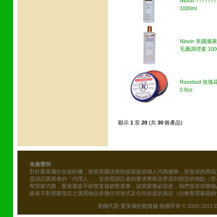
Nioxin ??????
1000ml
Nioxin 美國
毛囊調理素 100
Rosebud 玫
0.8oz.
顯示
1
至
20
(共
30
個產品)
免責聲明
對於愛美麗住在洛杉磯，依照美國法律的規範提供個人代購服務，所提供的商品
是請託購買者的「代理人」，並依照請託者的要求將商品寄送到指定的地點（世
幫買家代購，愛美麗並不經營直接銷售業務，請買家務必留意，我們並非所購物
購者不對買家指定之購買物品承擔任何形式及任何程度的責任（但會幫買家跟銷
美國代買-愛美麗的雜貨舖 版權所有 © 2003-2011 Emily\'s B