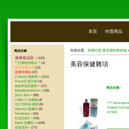
首頁
特賣商品
目前位置:
美國代買-愛美麗的雜貨舖
商品目錄
健康食品區
->
(122)
美容保健雜項
** 訂購特別商品 **
(1)
夏日防曬特價
(13)
限量特價區
(37)
Crabtree 瑰柏翠->
(111)
Procerin 普沙林
(4)
維多利亞的秘密->
(17)
美國代買
商品名稱+
Bath&BodyWorks->
(29)
Burt's Bee->
(85)
Cellex-C 仙麗施
(4)
??? Neutrogena
GLY DERM 果蕾
(9)
Original Formul
Kinerase 凱娜詩
(5)
(473ml)
NeoStrata->
(24)
杜克左旋C->
(41)
Kiehls 契爾氏->
(104)
彩妝系列->
(77)