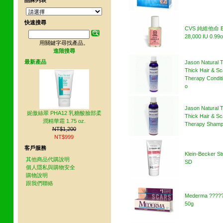
品牌列表
快速搜尋
CVS 純維他命 
28,000 IU 0.99o
用關鍵字尋找產品。
進階搜尋
最新產品
Jason Natural T
Thick Hair & Sc
Therapy Condit
o
Jason Natural T
妮傲絲翠 PHA12 乳糖酸臉部柔
Thick Hair & Sc
潤精華霜 1.75 oz.
Therapy Shamp
NT$1,200
NT$999
客戶服務
Klein-Becker Str
其他商品代購說明
SD
個人隱私與購物安全
購物說明
跟我們聯絡
Mederma ????
50g