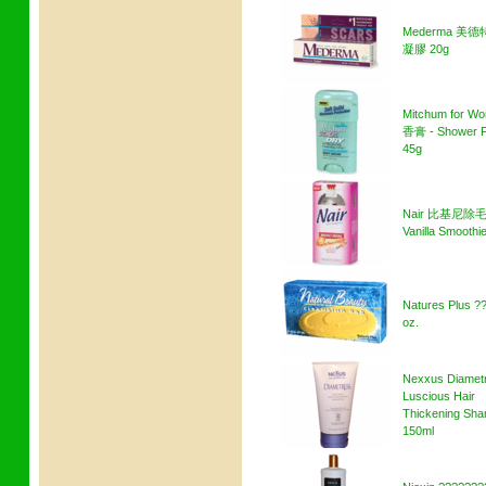
Mederma 美
凝膠 20g
Mitchum for W
香膏 - Shower 
45g
Nair 比基尼除
Vanilla Smoothi
Natures Plus ?
oz.
Nexxus Diamet
Luscious Hair
Thickening Sh
150ml