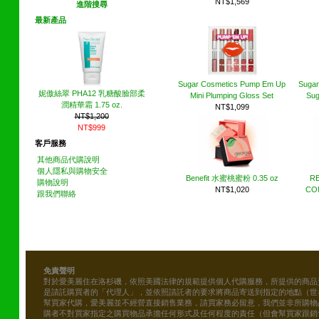
NT$1,569
進階搜尋
最新產品
Sugar Cosmetics Pump Em Up
Sugar
妮傲絲翠 PHA12 乳糖酸臉部柔
Mini Plumping Gloss Set
Sug
潤精華霜 1.75 oz.
NT$1,099
NT$1,200
NT$999
客戶服務
其他商品代購說明
個人隱私與購物安全
Benefit 水蜜桃蜜粉 0.35 oz
R
購物說明
NT$1,020
CO
跟我們聯絡
免責聲明
對於愛美麗住在洛杉磯，依照美國法律的規範提供個人代購服務，所提供的商品
是請託購買者的「代理人」，並依照請託者的要求將商品寄送到指定的地點（世
幫買家代購，愛美麗並不經營直接銷售業務，請買家務必留意，我們並非所購物
購者不對買家指定之購買物品承擔任何形式及任何程度的責任（但會幫買家跟銷