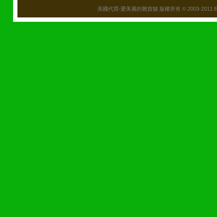
美國代買-愛美麗的雜貨舖 版權所有 © 2003-2011 Emily\'s B