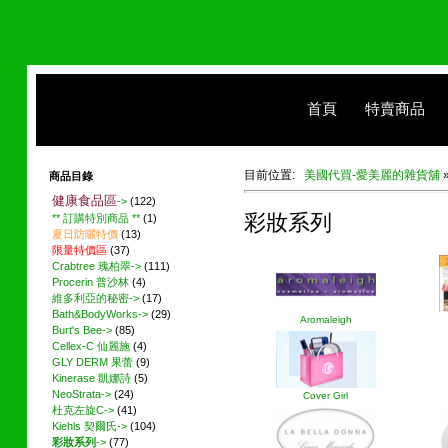
首頁
特賣商品
目前位置:
美國代買-愛美麗的雜貨舖
商品目錄
健康食品區
->
(122)
彩妝系列
** 訂購特別商品 **
(1)
夏日防曬特價
(13)
限量特價區
(37)
Crabtree 瑰柏翠->
(111)
Procerin 普沙林
(4)
維多利亞的秘密->
(17)
Bath&BodyWorks->
(29)
Aromaleigh
Burt's Bee->
(85)
Cellex-C 仙麗施
(4)
GLY DERM 果蕾
(9)
Kinerase 凱娜詩
(5)
NeoStrata->
(24)
Cover Girl
杜克左旋C->
(41)
Kiehls 契爾氏->
(104)
彩妝系列
->
(77)