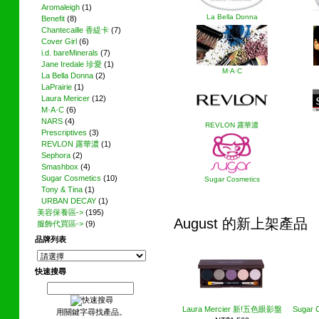
Aromaleigh
(1)
La Bella Donna
Benefit
(8)
Chantecaille 香緹卡
(7)
Cover Girl
(6)
i.d. bareMinerals
(7)
Jane Iredale 珍愛
(1)
M·A·C
La Bella Donna
(2)
LaPrairie
(1)
Laura Mericer
(12)
M·A·C
(6)
NARS
(4)
REVLON 露華濃
Prescriptives
(3)
REVLON 露華濃
(1)
Sephora
(2)
Smashbox
(4)
Sugar Cosmetics
(10)
Sugar Cosmetics
Tony & Tina
(1)
URBAN DECAY
(1)
美容保養區->
(195)
August 的新上架產品
服飾代買區->
(9)
品牌列表
快速搜尋
Laura Mercier 新!五色眼影盤
Sugar C
用關鍵字尋找產品。