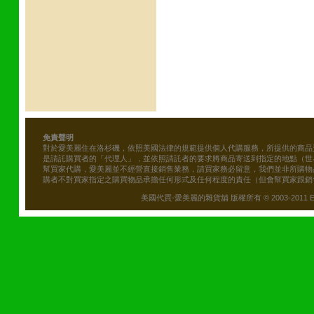
免責聲明
對於愛美麗住在洛杉磯，依照美國法律的規範提供個人代購服務，所提供的商品
是請託購買者的「代理人」，並依照請託者的要求將商品寄送到指定的地點（世
幫買家代購，愛美麗並不經營直接銷售業務，請買家務必留意，我們並非所購物
購者不對買家指定之購買物品承擔任何形式及任何程度的責任（但會幫買家跟銷
美國代買-愛美麗的雜貨舖 版權所有 © 2003-2011 Emily\'s B