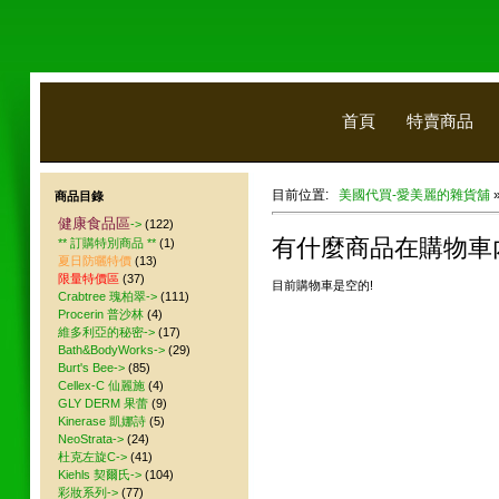
首頁
特賣商品
目前位置:
美國代買-愛美麗的雜貨舖
商品目錄
健康食品區
->
(122)
有什麼商品在購物車
** 訂購特別商品 **
(1)
夏日防曬特價
(13)
限量特價區
(37)
目前購物車是空的!
Crabtree 瑰柏翠->
(111)
Procerin 普沙林
(4)
維多利亞的秘密->
(17)
Bath&BodyWorks->
(29)
Burt's Bee->
(85)
Cellex-C 仙麗施
(4)
GLY DERM 果蕾
(9)
Kinerase 凱娜詩
(5)
NeoStrata->
(24)
杜克左旋C->
(41)
Kiehls 契爾氏->
(104)
彩妝系列->
(77)