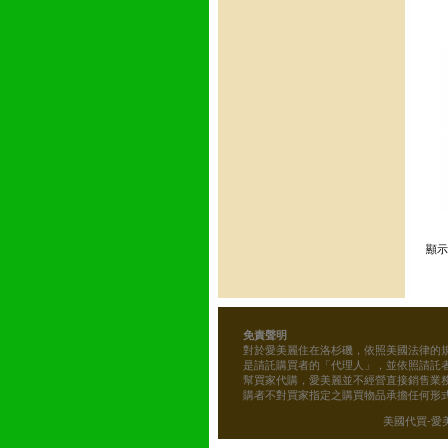
顯
免責聲明
對於愛美麗住在洛杉磯，依照美國法律的
是請託購買者的「代理人」，並依照請託
幫買家代購，愛美麗並不經營直接銷售業
購者不對買家指定之購買物品承擔任何形
美國代買-愛美麗的雜