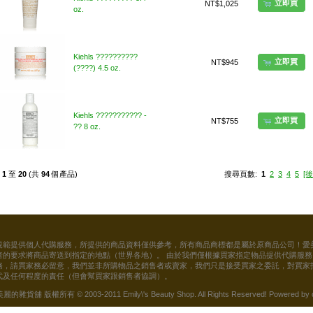
立即買
NT$1,025
oz.
Kiehls ??????????
立即買
NT$945
(????) 4.5 oz.
Kiehls ??????????? -
立即買
NT$755
?? 8 oz.
示
1
至
20
(共
94
個產品)
搜尋頁數:
1
2
3
4
5
[後
規範提供個人代購服務，所提供的商品資料僅供參考，所有商品商標都是屬於原商品公司！愛
者的要求將商品寄送到指定的地點（世界各地）。 由於我們僅根據買家指定物品提供代購服
務，請買家務必留意，我們並非所購物品之銷售者或賣家，我們只是接受買家之委託，對買家
式及任何程度的責任（但會幫買家跟銷售者協調）。
貨舖 版權所有 © 2003-2011 Emily\'s Beauty Shop. All Rights Reserved! Powered by 