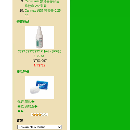
Centrum® 銀寶善存綜合
維他命 285顆裝
Carmex 圓罐 護脣膏 0.25
oz.
特賣商品
???? ???????? PHA4 - SPF15
1.75 oz.
NT$1,097
NT$719
產品評價
你好,我己�-
�款,請您查�-
��! ..
貨幣