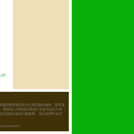
 >>]
美麗的雜貨舖是提供代買代購的服務，愛美麗
務，雜貨舖上的商品列表僅只是提供資訊方便
指定的物品提供代購服務。 因此我們作為代
osCommerce.