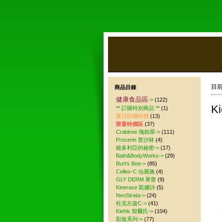
目
商品目錄
健康食品區
->
(122)
Ki
** 訂購特別商品 **
(1)
夏日防曬特價
(13)
限量特價區
(37)
Crabtree 瑰柏翠->
(111)
Procerin 普沙林
(4)
維多利亞的秘密->
(17)
Bath&BodyWorks->
(29)
Burt's Bee->
(85)
Cellex-C 仙麗施
(4)
GLY DERM 果蕾
(9)
Kinerase 凱娜詩
(5)
NeoStrata->
(24)
杜克左旋C->
(41)
Kiehls 契爾氏->
(104)
彩妝系列->
(77)