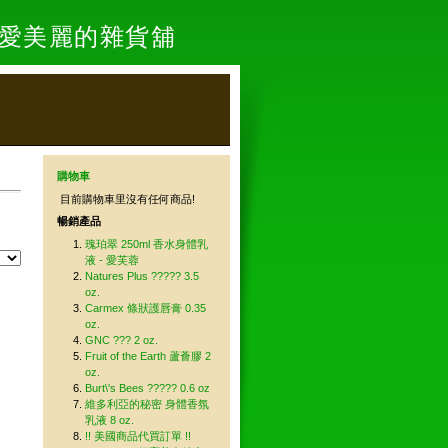
- 愛美麗的雜貨舖
購物車
目前購物車里沒有任何商品!
暢銷產品
瑰珀翠 250ml 香水身體乳
液 - 愛芙蓉
Natures Plus ????? 3.5
oz.
Carmex 條狀護唇膏 0.35
oz.
GNC ??? 2 oz.
Fruit of the Earth 蘆薈膠 2
oz.
Burt\'s Bees ????? 0.6 oz
維多利亞的秘密 身體香氛
乳液 8 oz.
!! 美國商品代買訂單 !!