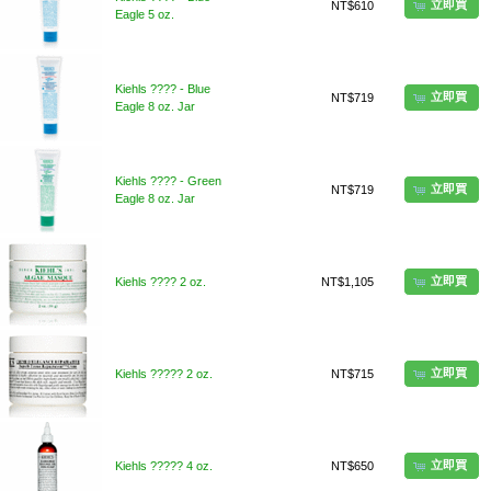
立即買
NT$610
Eagle 5 oz.
Kiehls ???? - Blue
立即買
NT$719
Eagle 8 oz. Jar
Kiehls ???? - Green
立即買
NT$719
Eagle 8 oz. Jar
立即買
Kiehls ???? 2 oz.
NT$1,105
立即買
Kiehls ????? 2 oz.
NT$715
立即買
Kiehls ????? 4 oz.
NT$650