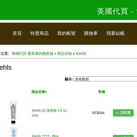
美國代買 
首頁
特賣商品
我的帳號
購物車
我要結帳
前位置:
美國代買-愛美麗的雜貨舖
»
商品目錄
»
Kiehls
ehls
顯示:
美國代買
商品名稱+
售價
我要買
Kiehls #1 護唇膏 0.5 oz.
立即買
NT$254
tube
Kiehls ???? - Blue