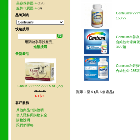
美容保養區->
(195)
服飾代買區->
(9)
Centrum® ???
品牌列表
150 ??
快速搜尋
Centrum® 
用關鍵字尋找產品。
合維他命家庭號
進階搜尋
365 顆
最新產品
Centrum® 
合維他命 285
Canus ?????? ???? 5 oz.(??)
NT$110
顯示
1
至
5
(共
5
個產品)
NT$69
客戶服務
其他商品代購說明
個人隱私與購物安全
購物說明
跟我們聯絡