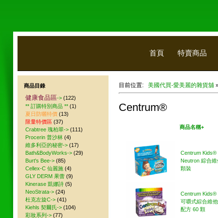
首頁
特賣商品
目前位置:
美國代買-愛美麗的雜貨舖
商品目錄
健康食品區
->
(122)
Centrum®
** 訂購特別商品 **
(1)
夏日防曬特價
(13)
限量特價區
(37)
美國代買
商品名稱+
Crabtree 瑰柏翠->
(111)
Procerin 普沙林
(4)
維多利亞的秘密->
(17)
Bath&BodyWorks->
(29)
Centrum Kids®
Burt's Bee->
(85)
Neutron 綜合維
Cellex-C 仙麗施
(4)
顆裝
GLY DERM 果蕾
(9)
Kinerase 凱娜詩
(5)
NeoStrata->
(24)
Centrum Kid
杜克左旋C->
(41)
可嚼式綜合維他
Kiehls 契爾氏->
(104)
配方 60 顆
彩妝系列->
(77)