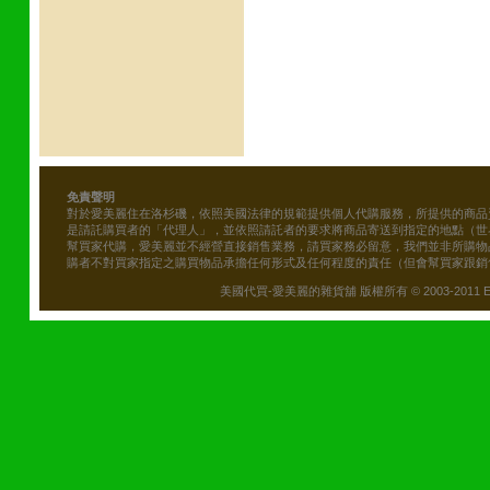
免責聲明
對於愛美麗住在洛杉磯，依照美國法律的規範提供個人代購服務，所提供的商品
是請託購買者的「代理人」，並依照請託者的要求將商品寄送到指定的地點（世
幫買家代購，愛美麗並不經營直接銷售業務，請買家務必留意，我們並非所購物
購者不對買家指定之購買物品承擔任何形式及任何程度的責任（但會幫買家跟銷
美國代買-愛美麗的雜貨舖 版權所有 © 2003-2011 Emily\'s B