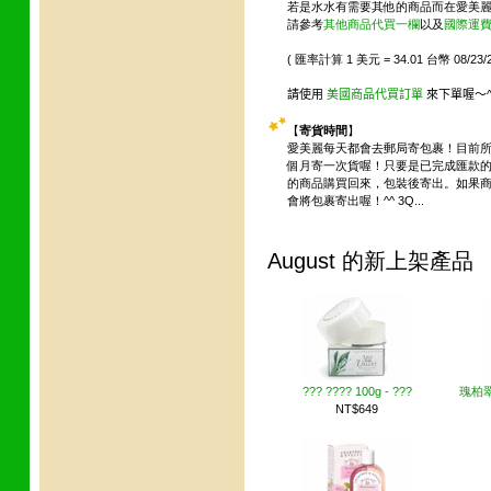
若是水水有需要其他的商品而在愛美
請參考
其他商品代買一欄
以及
國際運
( 匯率計算 1 美元 = 34.01 台幣 08/23/2
請使用
美國商品代買訂單
來下單喔～^
【
寄貨時間
】
愛美麗每天都會去郵局寄包裹！目前
個月寄一次貨喔！只要是已完成匯款
的商品購買回來，包裝後寄出。如果
會將包裹寄出喔
！
^^
3Q...
August 的新上架產品
??? ???? 100g - ???
瑰柏翠
NT$649