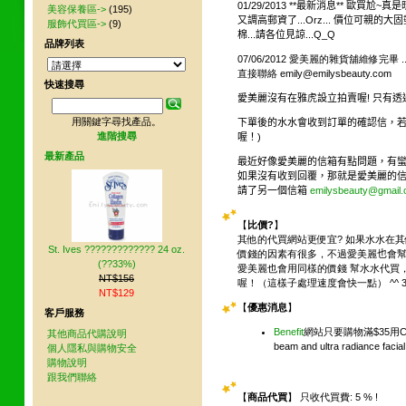
01/29/2013 **最新消息** 歐買尬
美容保養區->
(195)
又調高郵資了...Orz... 價位可親的
服飾代買區->
(9)
棉...請各位見諒...Q_Q
品牌列表
07/06/2012 愛美麗的雜貨舖維修完
直接聯絡 emily@emilysbeauty.com
快速搜尋
愛美麗沒有在雅虎設立拍賣喔! 只有透
用關鍵字尋找產品。
下單後的水水會收到訂單的確認信，若是
進階搜尋
喔！)
最新產品
最近好像愛美麗的信箱有點問題，有蠻多
如果沒有收到回覆，那就是愛美麗的信箱
請了另一個信箱
emilysbeauty@gmail
【
比價?
】
其他的代買網站更便宜?
如果水水在其
St. Ives ????????????? 24 oz.
價錢的因素有很多，不過愛美麗
也
會
(??33%)
愛美麗也會用同樣的價錢 幫水水代買
NT$156
喔！（這樣子處理速度會快一點）
^^
3
NT$129
【
優惠消息
】
客戶服務
Benefit
網站只要購物滿$35用Coupon
其他商品代購說明
beam and ultra radiance facial
個人隱私與購物安全
購物說明
跟我們聯絡
【
商品代買
】 只收代買費: 5 % !