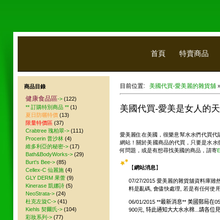
首頁
特賣商品
目前位置:
美國代買-愛美麗的雜貨舖
商品目錄
健康食品區
->
(122)
美國代買-愛美是女人的
** 訂購特別商品 **
(1)
夏日防曬特價
(13)
限量特價區
(37)
Crabtree 瑰柏翠->
(111)
愛美麗住在美國，很樂意幫水水們代買代購
Procerin 普沙林
(4)
網站！關於美國商品的代買，只要是水水
維多利亞的秘密->
(17)
何問題，或是有想尋找美國的商品，請寄
E
Bath&BodyWorks->
(29)
Burt's Bee->
(85)
【
網站消息
】
Cellex-C 仙麗施
(4)
GLY DERM 果蕾
(9)
07/27/2015 愛美麗的雜貨舖資料
Kinerase 凱娜詩
(5)
料是亂碼, 會儘快處理, 若是有任何使用上的問
NeoStrata->
(24)
杜克左旋C->
(41)
06/01/2015 **最新消息** 美國郵局在
Kiehls 契爾氏->
(104)
900元, 特此通知大大水水棉...請各位見諒
彩妝系列->
(77)