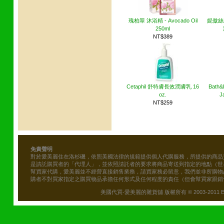
瑰柏翠 沐浴精 - Avocado Oil
妮傲絲
250ml
NT$389
Cetaphil 舒特膚長效潤膚乳 16
Bath&
oz.
J
NT$259
免責聲明
對於愛美麗住在洛杉磯，依照美國法律的規範提供個人代購服務，所提供的商品
是請託購買者的「代理人」，並依照請託者的要求將商品寄送到指定的地點（世
幫買家代購，愛美麗並不經營直接銷售業務，請買家務必留意，我們並非所購物
購者不對買家指定之購買物品承擔任何形式及任何程度的責任（但會幫買家跟銷
美國代買-愛美麗的雜貨舖 版權所有 © 2003-2011 Emily\'s B