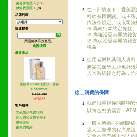
美容保養區->
(195)
服飾代買區->
(9)
在下列情況下，愛美麗
品牌列表
料給有權機關、或主張
依法令規定、或依司法
※ 為執行本約定條款
快速搜尋
※ 為維護愛美麗的雜
※ 為保護愛美麗的雜
用關鍵字尋找產品。
進階搜尋
權益；
最新產品
使用者對於其個人資料
應妥善保管以避免外洩
入本系統後之行為，均
瑰柏翠100ml 淡香水 - 薔薇
Rosewater
線上消費的保障
NT$1,199
NT$687
我們很重視你的購物安
客戶服務
AT
以符合您的需要：
其他商品代購說明
個人隱私與購物安全
購物說明
一般人所擔心的網路線
跟我們聯絡
過人工處理的程序來說
完全不會有經手他人的