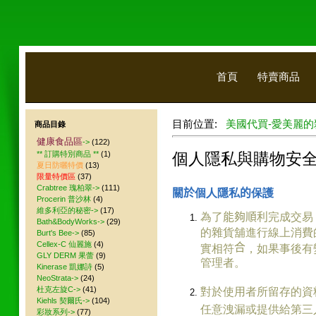
首頁
特賣商品
目前位置:
美國代買-愛美麗的
商品目錄
健康食品區
->
(122)
** 訂購特別商品 **
(1)
個人隱私與購物安
夏日防曬特價
(13)
限量特價區
(37)
Crabtree 瑰柏翠->
(111)
關於
個人隱私
的
保護
Procerin 普沙林
(4)
維多利亞的秘密->
(17)
為了
能夠順利
完成交易
Bath&BodyWorks->
(29)
的雜貨舖進行線上消費
Burt's Bee->
(85)
Cellex-C 仙麗施
(4)
合
實相符
，如果事後有
GLY DERM 果蕾
(9)
管理者。
Kinerase 凱娜詩
(5)
NeoStrata->
(24)
杜克左旋C->
(41)
對於使用者所留存的資
Kiehls 契爾氏->
(104)
任意洩漏或提供給第三
彩妝系列->
(77)