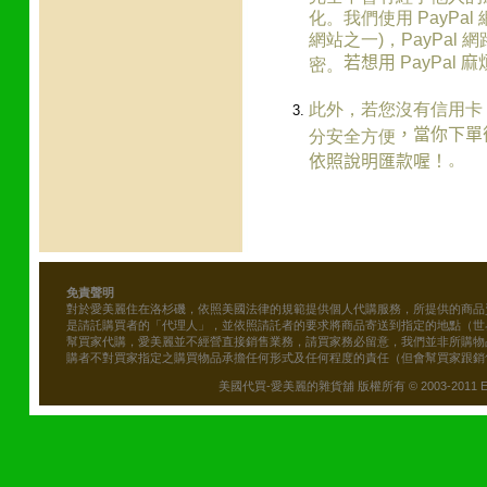
化。我們使用 PayPa
網站之一)，PayPal
若想用 PayPal
密。
此外，若您沒有信用卡
，當你下單
分安全方便
。
依照說明匯款喔！
免責聲明
對於愛美麗住在洛杉磯，依照美國法律的規範提供個人代購服務，所提供的商品
是請託購買者的「代理人」，並依照請託者的要求將商品寄送到指定的地點（世
幫買家代購，愛美麗並不經營直接銷售業務，請買家務必留意，我們並非所購物
購者不對買家指定之購買物品承擔任何形式及任何程度的責任（但會幫買家跟銷
美國代買-愛美麗的雜貨舖 版權所有 © 2003-2011 Emily\'s B