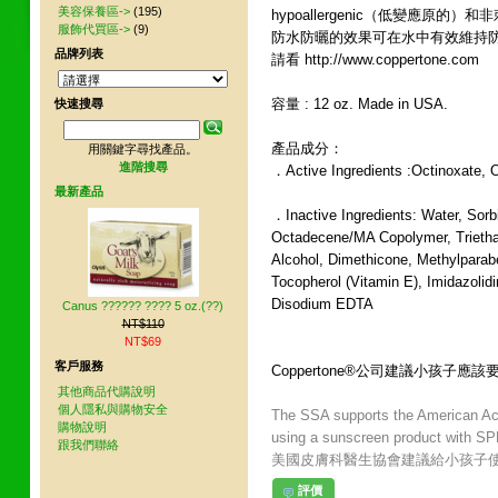
美容保養區->
(195)
hypoallergenic（低變應
服飾代買區->
(9)
防水防曬的效果可在水中有效維持防
品牌列表
請看 http://www.coppertone.com
容量 : 12 oz. Made in USA.
快速搜尋
產品成分：
用關鍵字尋找產品。
進階搜尋
．Active Ingredients :Octinoxate, 
最新產品
．Inactive Ingredients: Water, Sorbi
Octadecene/MA Copolymer, Triethan
Alcohol, Dimethicone, Methylparabe
Tocopherol (Vitamin E), Imidazolid
Disodium EDTA
Canus ?????? ???? 5 oz.(??)
NT$110
NT$69
客戶服務
Coppertone®公司建議小孩子應該
其他商品代購說明
個人隱私與購物安全
The SSA supports the American A
購物說明
using a sunscreen product with SPF 
跟我們聯絡
美國皮膚科醫生協會建議給小孩子使用
評價