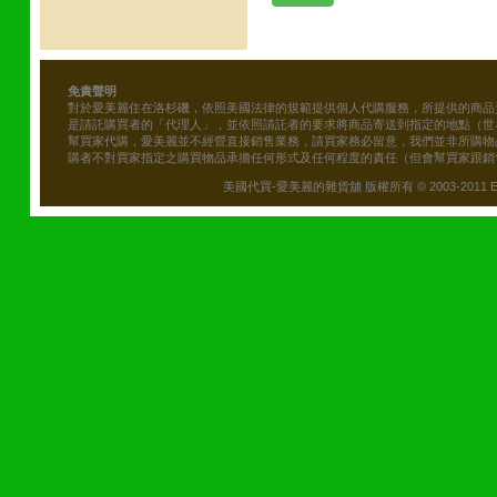
免責聲明
對於愛美麗住在洛杉磯，依照美國法律的規範提供個人代購服務，所提供的商品
是請託購買者的「代理人」，並依照請託者的要求將商品寄送到指定的地點（世
幫買家代購，愛美麗並不經營直接銷售業務，請買家務必留意，我們並非所購物
購者不對買家指定之購買物品承擔任何形式及任何程度的責任（但會幫買家跟銷
美國代買-愛美麗的雜貨舖 版權所有 © 2003-2011 Emily\'s B