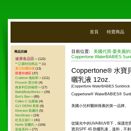
首頁
特賣商品
目前位置:
美國代買-愛美麗的
商品目錄
Coppertone WaterBABIES Sunbl
健康食品區
->
(122)
** 訂購特別商品 **
(1)
夏日防曬特價
(13)
Coppertone® 水寶貝
限量特價區
(37)
Crabtree 瑰柏翠->
(111)
曬乳液 12oz.
Procerin 普沙林
(4)
[Coppertone WaterBABIES Sunblock L
維多利亞的秘密->
(17)
Bath&BodyWorks->
(29)
Coppertone® WaterBABIES® Sunbl
Burt's Bee->
(85)
Cellex-C 仙麗施
(4)
美國小兒科醫師推薦的第一品牌。
GLY DERM 果蕾
(9)
Kinerase 凱娜詩
(5)
NeoStrata->
(24)
杜克左旋C->
(41)
從陽光中的UVA和UVB下，保護
Kiehls 契爾氏->
(104)
寶貝SPF 45 防曬乳液，溫和，不
彩妝系列->
(77)