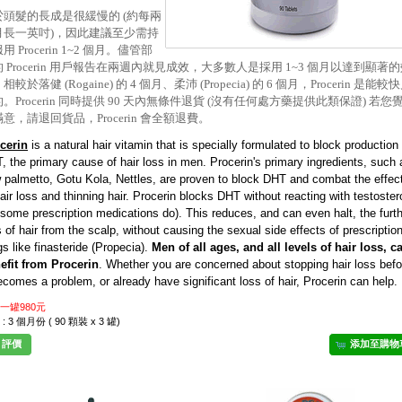
於
頭髮的長成是很緩慢的 (約每兩
月長一英吋)，因此建議至少需持
用 Procerin 1~2 個月。儘管部
 Procerin 用戶報告在兩週內就見成效，大多數人是採用 1~3 個月以達到顯著
相較於落健 (Rogaine) 的 4 個月、柔沛 (Propecia) 的 6 個月，Procerin 是能較
。Procerin 同時提供 90 天內無條件退貨 (沒有任何處方藥提供此類保證) 若您
意，請退回貨品，Procerin 會全額退費。
cerin
is a natural hair vitamin that is specially formulated to block production 
, the primary cause of hair loss in men. Procerin's primary ingredients, such 
 palmetto, Gotu Kola, Nettles, are proven to block DHT and combat the effec
hair loss and thinning hair. Procerin blocks DHT without reacting with testoste
 some prescription medications do). This reduces, and can even halt, the furt
s of hair from the scalp, without causing the sexual side effects of prescriptio
gs like finasteride (Propecia).
Men of all ages, and all levels of hair loss, c
efit from Procerin
. Whether you are concerned about stopping hair loss befo
becomes a problem, or already have significant loss of hair, Procerin can help.
一罐980元
: 3 個月份 ( 90 顆裝 x 3 罐)
評價
添加至購物
他網友也買了下列商品