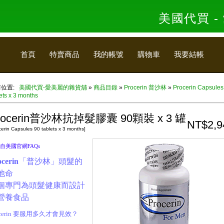
美國代買 
首頁
特賣商品
我的帳號
購物車
我要結帳
前位置:
美國代買-愛美麗的雜貨舖
»
商品目錄
»
Procerin 普沙林
»
Procerin Capsules
ets x 3 months
rocerin普沙林抗掉髮膠囊 90顆裝 x 3 罐
NT$2,9
cerin Capsules 90 tablets x 3 months]
自美國官網FAQs
ocerin
「普沙林」頭髮的
他命
個專門為頭髮健康而設計
營養食品
cerin
要服用多久才會見效？