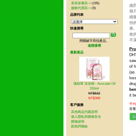
美容保養區->
(195)
由
服飾代買區->
(9)
個
品牌列表
續服
份的
果。
快速搜尋
效的
不滿
用關鍵字尋找產品。
進階搜尋
Pro
最新產品
DHT
saw
of 
(as
los
dru
瑰柏翠 沐浴精 - Avocado Oil
250ml
ben
NT$532
it 
NT$389
平均
客戶服務
容量 
其他商品代購說明
個人隱私與購物安全
購物說明
跟我們聯絡
其