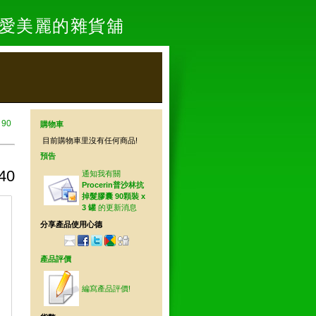
- 愛美麗的雜貨舖
 90
購物車
目前購物車里沒有任何商品!
預告
40
通知我有關
Procerin普沙林抗
掉髮膠囊 90顆裝 x
3 罐
的更新消息
分享產品使用心德
產品評價
編寫產品評價!