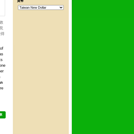
貨幣
的效
快見
覺得
of
as
ts
rone
her
n
an
re
車