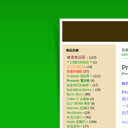
目
商品目錄
tabl
健康食品區
->
(122)
** 訂購特別商品 **
(1)
P
夏日防曬特價
(13)
限量特價區
(37)
[Pro
Crabtree 瑰柏翠->
(111)
Procerin 普沙林
(4)
翻譯
維多利亞的秘密->
(17)
Bath&BodyWorks->
(29)
Pr
Burt's Bee->
(85)
維
Cellex-C 仙麗施
(4)
GLY DERM 果蕾
(9)
一
Kinerase 凱娜詩
(5)
的
NeoStrata->
(24)
杜克左旋C->
(41)
Kiehls 契爾氏->
(104)
Pro
彩妝系列->
(77)