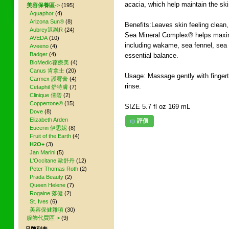
acacia, which help maintain the ski
美容保養區
->
(195)
Aquaphor
(4)
Arizona Sun®
(8)
Benefits:Leaves skin feeling clean, 
Aubrey返融R
(24)
Sea Mineral Complex® helps maximi
AVEDA
(10)
including wakame, sea fennel, sea 
Aveeno
(4)
Badger
(4)
essential balance.
BioMedic葆療美
(4)
Canus 肯拿士
(20)
Usage: Massage gently with fingerti
Carmex 護脣膏
(4)
rinse.
Cetaphil 舒特膚
(7)
Clinique 倩碧
(2)
Coppertone®
(15)
SIZE 5.7 fl oz 169 mL
Dove
(8)
Elizabeth Arden
評價
Eucerin 伊思妮
(8)
Fruit of the Earth
(4)
H2O+
(3)
Jan Marini
(5)
L'Occitane 歐舒丹
(12)
Peter Thomas Roth
(2)
Prada Beauty
(2)
Queen Helene
(7)
Rogaine 落健
(2)
St. Ives
(6)
美容保健雜項
(30)
服飾代買區->
(9)