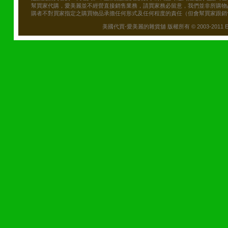
幫買家代購，愛美麗並不經營直接銷售業務，請買家務必留意，我們並非所購物
購者不對買家指定之購買物品承擔任何形式及任何程度的責任（但會幫買家跟銷
美國代買-愛美麗的雜貨舖 版權所有 © 2003-2011 Emily\'s B