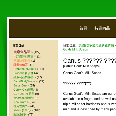
首頁
特賣商品
目前位置:
美國代買-愛美麗的雜貨舖
商品目錄
Goats Milk Soaps
健康食品區
->
(122)
** 訂購特別商品 **
(1)
Canus ?????? ????
夏日防曬特價
(13)
限量特價區
(37)
[Canus Goats Milk Soaps]
Crabtree 瑰柏翠->
(111)
Canus Goat's Milk Soaps
Procerin 普沙林
(4)
維多利亞的秘密->
(17)
Bath&BodyWorks->
(29)
?????? ????(??)
Burt's Bee->
(85)
Cellex-C 仙麗施
(4)
Canus Goat's Milk Soaps are our or
GLY DERM 果蕾
(9)
Kinerase 凱娜詩
(5)
available in a fragranced as well as
NeoStrata->
(24)
triple-milled for hardness and is ve
杜克左旋C->
(41)
mild and is described by many peopl
Kiehls 契爾氏->
(104)
彩妝系列->
(77)