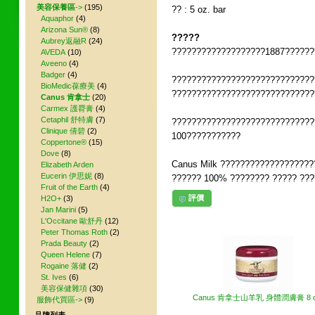
美容保養區
->
(195)
?? : 5 oz. bar
Aquaphor
(4)
Arizona Sun®
(8)
?????
Aubrey返融R
(24)
???????????????????1887???????
AVEDA
(10)
Aveeno
(4)
Badger
(4)
??????????????????????????????
BioMedic葆療美
(4)
?????????????????????????????
Canus 肯拿士
(20)
Carmex 護脣膏
(4)
Cetaphil 舒特膚
(7)
?????????????????????????????
Clinique 倩碧
(2)
100???????????
Coppertone®
(15)
Dove
(8)
Canus Milk ??????????????????????
Elizabeth Arden
Eucerin 伊思妮
(8)
?????? 100% ???????? ????? ??
Fruit of the Earth
(4)
評價
H2O+
(3)
Jan Marini
(5)
L'Occitane 歐舒丹
(12)
其他網友也買了下列商品
Peter Thomas Roth
(2)
Prada Beauty
(2)
Queen Helene
(7)
Rogaine 落健
(2)
St. Ives
(6)
美容保健雜項
(30)
Canus 肯拿士山羊乳 身體潤膚膏 8 o
服飾代買區->
(9)