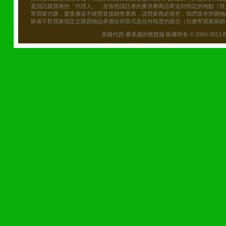
是請託購買者的「代理人」，並依照請託者的要求將商品寄送到指定的地點（世
幫買家代購，愛美麗並不經營直接銷售業務，請買家務必留意，我們並非所購物
購者不對買家指定之購買物品承擔任何形式及任何程度的責任（但會幫買家跟銷
美國代買-愛美麗的雜貨舖 版權所有 © 2003-2011 Emily\'s B