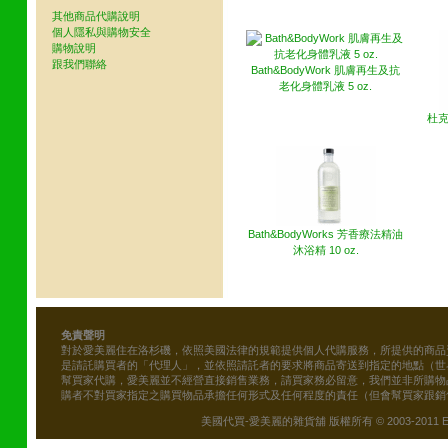
其他網友也買了下列商品
其他商品代購說明
個人隱私與購物安全
購物說明
跟我們聯絡
Bath&BodyWork 肌膚再生及抗
老化身體乳液 5 oz.
杜克
Bath&BodyWorks 芳香療法精油
沐浴精 10 oz.
免責聲明
對於愛美麗住在洛杉磯，依照美國法律的規範提供個人代購服務，所提供的商品
是請託購買者的「代理人」，並依照請託者的要求將商品寄送到指定的地點（世
幫買家代購，愛美麗並不經營直接銷售業務，請買家務必留意，我們並非所購物
購者不對買家指定之購買物品承擔任何形式及任何程度的責任（但會幫買家跟銷
美國代買-愛美麗的雜貨舖 版權所有 © 2003-2011 Emily\'s B