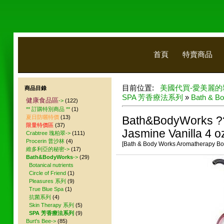
首頁
特賣商品
目前位置:
美國代買-愛美麗的
商品目錄
SPA 芳香療法系列
»
Bath & Bo
健康食品區
->
(122)
** 訂購特別商品 **
(1)
夏日防曬特價
(13)
Bath&BodyWorks ?
限量特價區
(37)
Jasmine Vanilla 4 o
Crabtree 瑰柏翠->
(111)
Procerin 普沙林
(4)
[Bath & Body Works Aromatherapy Bod
維多利亞的秘密->
(17)
Bath&BodyWorks
->
(29)
Botanical nutrients
Circle of Friend
(1)
Pleasures 系列
(9)
True Blue Spa
(1)
抗菌系列
(4)
Skin Therapy 系列
(5)
SPA 芳香療法系列
(9)
Burt's Bee->
(85)