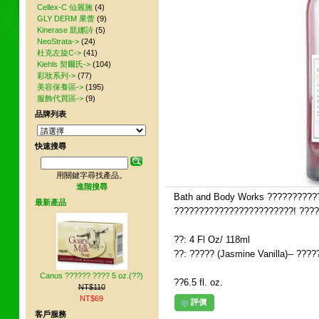
Cellex-C 仙麗施
(4)
GLY DERM 果蕾
(9)
Kinerase 凱娜詩
(5)
NeoStrata->
(24)
杜克左旋C->
(41)
Kiehls 契爾氏->
(104)
彩妝系列->
(77)
美容保養區->
(195)
服飾代買區->
(9)
品牌列表
快速搜尋
用關鍵字尋找產品。
進階搜尋
Bath and Body Works ?????????
最新產品
????????????????????????! ????
??: 4 Fl Oz/ 118ml
??: ????? (Jasmine Vanilla)-- ???
Canus ?????? ???? 5 oz.(??)
??6.5 fl. oz.
NT$110
NT$69
評價
客戶服務