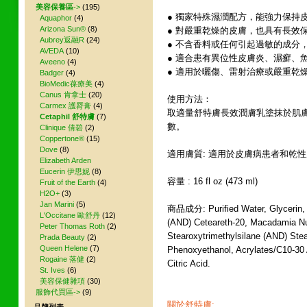
美容保養區
->
(195)
● 獨家特殊濕潤配方，能強力保持
Aquaphor
(4)
Arizona Sun®
(8)
● 對嚴重乾燥的皮膚，也具有長效
Aubrey返融R
(24)
● 不含香料或任何引起過敏的成分
AVEDA
(10)
● 適合患有異位性皮膚炎、濕癬、
Aveeno
(4)
● 適用於曬傷、雷射治療或嚴重乾
Badger
(4)
BioMedic葆療美
(4)
Canus 肯拿士
(20)
使用方法：
Carmex 護脣膏
(4)
取適量舒特膚長效潤膚乳塗抹於肌
Cetaphil 舒特膚
(7)
數。
Clinique 倩碧
(2)
Coppertone®
(15)
Dove
(8)
適用膚質: 適用於皮膚病患者和乾
Elizabeth Arden
Eucerin 伊思妮
(8)
容量 : 16 fl oz (473 ml)
Fruit of the Earth
(4)
H2O+
(3)
Jan Marini
(5)
商品成分: Purified Water, Glycerin, 
L'Occitane 歐舒丹
(12)
(AND) Ceteareth-20, Macadamia Nut
Peter Thomas Roth
(2)
Stearoxytrimethylsilane (AND) Stea
Prada Beauty
(2)
Queen Helene
(7)
Phenoxyethanol, Acrylates/C10-30 
Rogaine 落健
(2)
Citric Acid.
St. Ives
(6)
美容保健雜項
(30)
服飾代買區->
(9)
關於舒特膚: