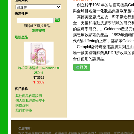
品牌列表
創立於于1981年的法國高德美Gal
與全球排名第一化妝品集團歐萊雅Lo
快速搜尋
高德美藥廠成立後，即不斷進行新
金，支援和推動皮膚學領域的研究
用關鍵字尋找產品。
的皮膚學研究。。Galderma產
進階搜尋
病患療效顯著的產品，1993年酒糟用藥
最新產品
代A酸differin的上市，都顯示Ga
Cetaphil舒特膚藥用護膚系列是
唯一被美國醫師藥典PDR所收載的
合併使用的護膚品。
評價
瑰柏翠 沐浴精 - Avocado Oil
250ml
NT$532
NT$389
客戶服務
其他商品代購說明
個人隱私與購物安全
購物說明
跟我們聯絡
免責聲明
對於愛美麗住在洛杉磯，依照美國法律的規範提供個人代購服務，所提供的商品