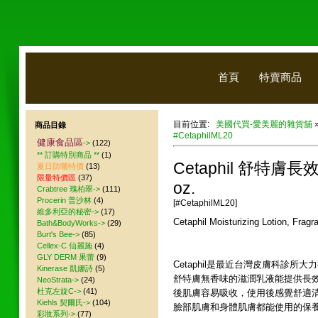
首頁
特賣商品
目前位置:
美國代買-愛美麗的雜貨舖
商品目錄
#CetaphilML20
健康食品區
->
(122)
** 訂購特別商品 **
(1)
Cetaphil 舒特膚長
夏日防曬特價
(13)
限量特價區
(37)
oz.
Crabtree 瑰柏翠->
(111)
Procerin 普沙林
(4)
[#CetaphilML20]
維多利亞的秘密->
(17)
Cetaphil Moisturizing Lotion, Fragr
Bath&BodyWorks->
(29)
Burt's Bee->
(85)
Cellex-C 仙麗施
(4)
GLY DERM 果蕾
(9)
Cetaphil是最近台灣皮膚科診所大
Kinerase 凱娜詩
(5)
舒特膚無香味的滋潤乳液能提供長
NeoStrata->
(24)
杜克左旋C->
(41)
後肌膚容易吸收，使用後感覺舒適
Kiehls 契爾氏->
(104)
臉部肌膚和身體肌膚都能使用的保養
彩妝系列->
(77)