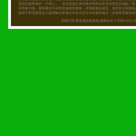
是請託購買者的「代理人」，並依照請託者的要求將商品寄送到指定的地點（世
幫買家代購，愛美麗並不經營直接銷售業務，請買家務必留意，我們並非所購物
購者不對買家指定之購買物品承擔任何形式及任何程度的責任（但會幫買家跟銷
美國代買-愛美麗的雜貨舖 版權所有 © 2003-2011 Emily\'s B