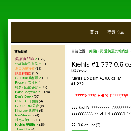
首頁
特賣商品
目前位置:
美國代買-愛美麗的雜貨舖
商品目錄
健康食品區
->
(122)
Kiehls #1 ??? 0.6 oz
** 訂購特別商品 **
(1)
夏日防曬特價
(13)
[#219-0.6]
限量特價區
(37)
Crabtree 瑰柏翠->
(111)
Kiehl's Lip Balm #1 0.6 oz jar
Procerin 普沙林
(4)
#1 ???
維多利亞的秘密->
(17)
Bath&BodyWorks->
(29)
!! ?????S???KIEHL'S 1????(??)!!
Burt's Bee->
(85)
Cellex-C 仙麗施
(4)
GLY DERM 果蕾
(9)
??? Kiehl's ?????????! ?????????
Kinerase 凱娜詩
(5)
??????????, ?? SPF 4 ??????! ???
NeoStrata->
(24)
杜克左旋C->
(41)
Kiehls 契爾氏
->
(104)
??: 0.6 oz. jar (?)
New Blue
(4)