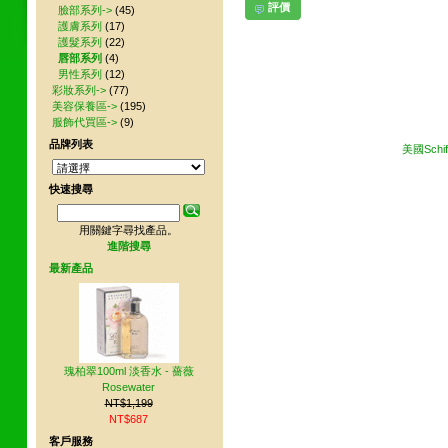
評價
臉部系列->
(45)
護膚系列
(17)
護髮系列
(22)
其他網友也買了下列商品
唇部系列
(4)
男性系列
(12)
彩妝系列->
(77)
美容保養區->
(195)
服飾代買區->
(9)
品牌列表
美國Sch
快速搜尋
用關鍵字尋找產品。
進階搜尋
最新產品
瑰柏翠100ml 淡香水 - 薔薇
Rosewater
NT$1,199
NT$687
客戶服務