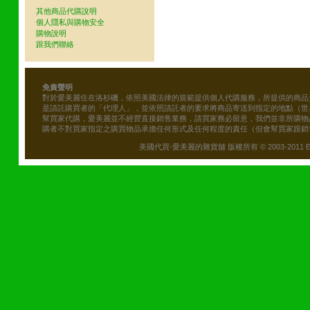
其他商品代購說明
個人隱私與購物安全
購物說明
跟我們聯絡
免責聲明
對於愛美麗住在洛杉磯，依照美國法律的規範提供個人代購服務，所提供的商品
是請託購買者的「代理人」，並依照請託者的要求將商品寄送到指定的地點（世
幫買家代購，愛美麗並不經營直接銷售業務，請買家務必留意，我們並非所購物
購者不對買家指定之購買物品承擔任何形式及任何程度的責任（但會幫買家跟銷
美國代買-愛美麗的雜貨舖 版權所有 © 2003-2011 Emily\'s B