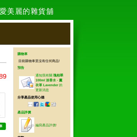
- 愛美麗的雜貨舖
購物車
目前購物車里沒有任何商品!
預告
89
通知我有關
瑰柏翠
100ml 淡香水 - 薰
衣草 Lavender
的
更新消息
分享產品使用心德
產品評價
編寫產品評價!
車