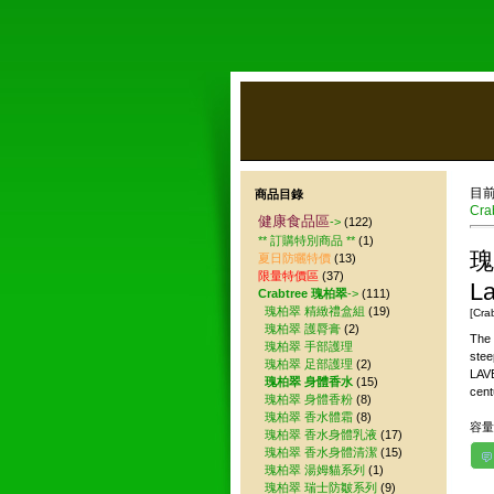
目
商品目錄
Cra
健康食品區
->
(122)
** 訂購特別商品 **
(1)
瑰
夏日防曬特價
(13)
限量特價區
(37)
L
Crabtree 瑰柏翠
->
(111)
瑰柏翠 精緻禮盒組
(19)
[Cra
瑰柏翠 護脣膏
(2)
The 
瑰柏翠 手部護理
stee
瑰柏翠 足部護理
(2)
LAVE
瑰柏翠 身體香水
(15)
cent
瑰柏翠 身體香粉
(8)
瑰柏翠 香水體霜
(8)
容量 
瑰柏翠 香水身體乳液
(17)
瑰柏翠 香水身體清潔
(15)
瑰柏翠 湯姆貓系列
(1)
瑰柏翠 瑞士防皺系列
(9)