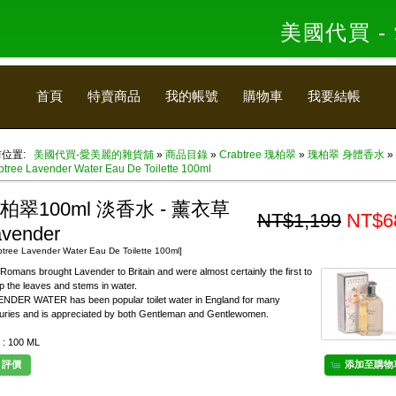
美國代買 
首頁
特賣商品
我的帳號
購物車
我要結帳
前位置:
美國代買-愛美麗的雜貨舖
»
商品目錄
»
Crabtree 瑰柏翠
»
瑰柏翠 身體香水
»
btree Lavender Water Eau De Toilette 100ml
柏翠100ml 淡香水 - 薰衣草
NT$1,199
NT$6
avender
btree Lavender Water Eau De Toilette 100ml]
Romans brought Lavender to Britain and were almost certainly the first to
p the leaves and stems in water.
NDER WATER has been popular toilet water in England for many
uries and is appreciated by both Gentleman and Gentlewomen.
: 100 ML
評價
添加至購物