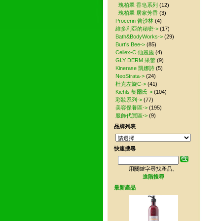
其
瑰柏翠 香皂系列
(12)
瑰柏翠 居家芳香
(3)
Procerin 普沙林
(4)
維多利亞的秘密->
(17)
Bath&BodyWorks->
(29)
Burt's Bee->
(85)
Cellex-C 仙麗施
(4)
GLY DERM 果蕾
(9)
Kinerase 凱娜詩
(5)
NeoStrata->
(24)
杜克左旋C->
(41)
Kiehls 契爾氏->
(104)
彩妝系列->
(77)
美容保養區->
(195)
服飾代買區->
(9)
品牌列表
快速搜尋
用關鍵字尋找產品。
進階搜尋
最新產品