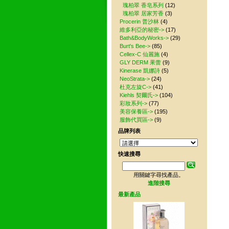
其
瑰柏翠 香皂系列
(12)
瑰柏翠 居家芳香
(3)
Procerin 普沙林
(4)
維多利亞的秘密->
(17)
Bath&BodyWorks->
(29)
Burt's Bee->
(85)
Cellex-C 仙麗施
(4)
GLY DERM 果蕾
(9)
Kinerase 凱娜詩
(5)
NeoStrata->
(24)
杜克左旋C->
(41)
Kiehls 契爾氏->
(104)
彩妝系列->
(77)
美容保養區->
(195)
服飾代買區->
(9)
品牌列表
快速搜尋
用關鍵字尋找產品。
進階搜尋
最新產品