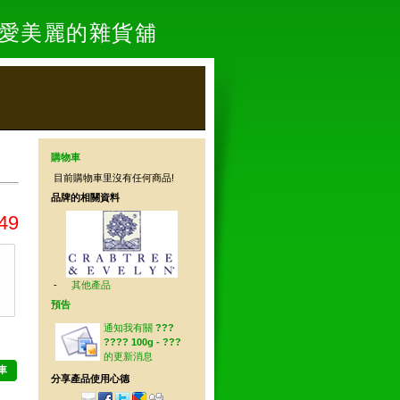
- 愛美麗的雜貨舖
購物車
目前購物車里沒有任何商品!
品牌的相關資料
49
-
其他產品
預告
通知我有關
???
???? 100g - ???
的更新消息
車
分享產品使用心德