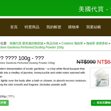
美國代買 
首頁
特賣商品
我的帳號
購物車
我要結帳
前位置:
美國代買-愛美麗的雜貨舖
»
商品目錄
»
Crabtree 瑰柏翠
»
瑰柏翠 身體香粉
»
btree Gardenia Perfumed Dusting Powder 100g
? ???? 100g - ???
NT$990
NT$6
btree Gardenia Perfumed Dusting Powder 100g]
dern interpretation of exotic gardenia ~ a crisp white floral bouquet that
lds into a medley of jasmine, honeysuckle and violet notes warmed with
r.
 lightly over the body after a bath or shower, to absorb excess moisture,
ing the skin smooth and fragrant. (includes powder puff)
 100g ( ??? )
評價
添加至購物