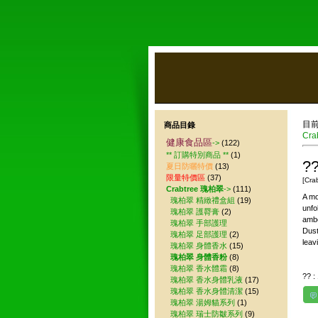
目
商品目錄
Cra
健康食品區
->
(122)
** 訂購特別商品 **
(1)
??
夏日防曬特價
(13)
限量特價區
(37)
[Cra
Crabtree 瑰柏翠
->
(111)
A mo
瑰柏翠 精緻禮盒組
(19)
unfo
瑰柏翠 護脣膏
(2)
ambe
瑰柏翠 手部護理
Dust
瑰柏翠 足部護理
(2)
leav
瑰柏翠 身體香水
(15)
瑰柏翠 身體香粉
(8)
瑰柏翠 香水體霜
(8)
?? :
瑰柏翠 香水身體乳液
(17)
瑰柏翠 香水身體清潔
(15)
瑰柏翠 湯姆貓系列
(1)
瑰柏翠 瑞士防皺系列
(9)