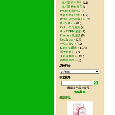
其
瑰柏翠 香皂系列
(12)
瑰柏翠 居家芳香
(3)
Procerin 普沙林
(4)
維多利亞的秘密->
(17)
Bath&BodyWorks->
(29)
Burt's Bee->
(85)
Cellex-C 仙麗施
(4)
GLY DERM 果蕾
(9)
Kinerase 凱娜詩
(5)
NeoStrata->
(24)
杜克左旋C->
(41)
Kiehls 契爾氏->
(104)
彩妝系列->
(77)
美容保養區->
(195)
服飾代買區->
(9)
品牌列表
快速搜尋
用關鍵字尋找產品。
進階搜尋
最新產品