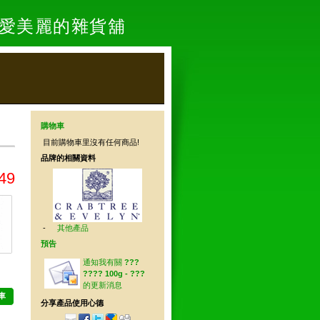
- 愛美麗的雜貨舖
購物車
目前購物車里沒有任何商品!
品牌的相關資料
49
-
其他產品
預告
通知我有關
???
???? 100g - ???
的更新消息
車
分享產品使用心德