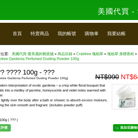
美國代買 
首頁
特賣商品
我的帳號
購物車
我要結帳
前位置:
美國代買-愛美麗的雜貨舖
»
商品目錄
»
Crabtree 瑰柏翠
»
瑰柏翠 身體香粉
»
btree Gardenia Perfumed Dusting Powder 100g
? ???? 100g - ???
NT$990
NT$6
btree Gardenia Perfumed Dusting Powder 100g]
dern interpretation of exotic gardenia ~ a crisp white floral bouquet that
lds into a medley of jasmine, honeysuckle and violet notes warmed with
r.
 lightly over the body after a bath or shower, to absorb excess moisture,
ing the skin smooth and fragrant. (includes powder puff)
 100g ( ??? )
評價
添加至購物