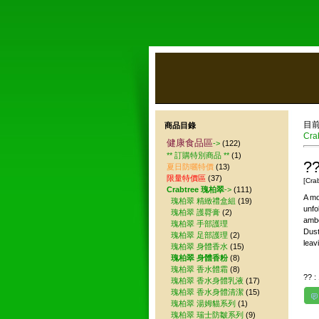
目
商品目錄
Cra
健康食品區
->
(122)
** 訂購特別商品 **
(1)
??
夏日防曬特價
(13)
限量特價區
(37)
[Cra
Crabtree 瑰柏翠
->
(111)
A mo
瑰柏翠 精緻禮盒組
(19)
unfo
瑰柏翠 護脣膏
(2)
ambe
瑰柏翠 手部護理
Dust
瑰柏翠 足部護理
(2)
leav
瑰柏翠 身體香水
(15)
瑰柏翠 身體香粉
(8)
瑰柏翠 香水體霜
(8)
?? :
瑰柏翠 香水身體乳液
(17)
瑰柏翠 香水身體清潔
(15)
瑰柏翠 湯姆貓系列
(1)
瑰柏翠 瑞士防皺系列
(9)