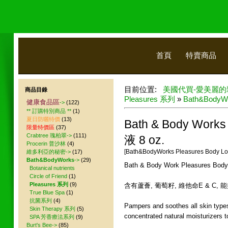
首頁
特賣商品
目前位置:
美國代買-愛美麗的
商品目錄
Pleasures 系列
»
Bath&BodyWor
健康食品區
->
(122)
** 訂購特別商品 **
(1)
夏日防曬特價
(13)
Bath & Body Wo
限量特價區
(37)
Crabtree 瑰柏翠->
(111)
液 8 oz.
Procerin 普沙林
(4)
[Bath&BodyWorks Pleasures Body Loti
維多利亞的秘密->
(17)
Bath&BodyWorks
->
(29)
Bath & Body Work Pleasures Body
Botanical nutrients
Circle of Friend
(1)
Pleasures 系列
(9)
含有蘆薈, 葡萄籽, 維他命E & C
True Blue Spa
(1)
抗菌系列
(4)
Pampers and soothes all skin types
Skin Therapy 系列
(5)
concentrated natural moisturizers t
SPA 芳香療法系列
(9)
Burt's Bee->
(85)