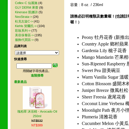
Cellex-C 仙麗施
(4)
容量 : 8 oz. / 236ml
GLY DERM 果蕾
(9)
Kinerase 凱娜詩
(5)
請務必註明種類及數量喔！(也請
NeoStrata->
(24)
杜克左旋C->
(41)
喔！）
Kiehls 契爾氏->
(104)
彩妝系列->
(77)
美容保養區->
(195)
Peony 牡丹花香 (新推出
服飾代買區->
(9)
Country Apple 鄉村蘋果
品牌列表
Gardenia Lily 槴子花香
Mango Mandarin 芒果
快速搜尋
Sun-Ripened Raspber
Sweet Pea 甜美碗豆
用關鍵字尋找產品。
進階搜尋
Warm Vanilla Suga
最新產品
Cotton Blossom 盛開木
Juniper Breeze 微風杜松
Sheer Freesia 鳶尾花香
Coconut Lime Verb
Moonlight Path 夜月小
瑰柏翠 沐浴精 - Avocado Oil
250ml
Plumeria 清雅花香
NT$532
Cucumber Melon 小黃
NT$389