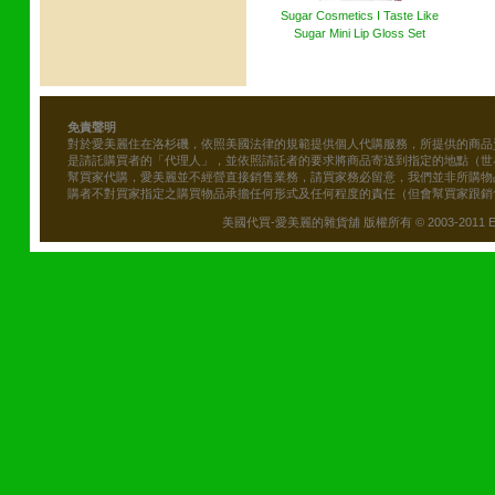
Sugar Cosmetics I Taste Like
Sugar Mini Lip Gloss Set
免責聲明
對於愛美麗住在洛杉磯，依照美國法律的規範提供個人代購服務，所提供的商品
是請託購買者的「代理人」，並依照請託者的要求將商品寄送到指定的地點（世
幫買家代購，愛美麗並不經營直接銷售業務，請買家務必留意，我們並非所購物
購者不對買家指定之購買物品承擔任何形式及任何程度的責任（但會幫買家跟銷
美國代買-愛美麗的雜貨舖 版權所有 © 2003-2011 Emily\'s B