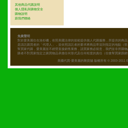
其他商品代購說明
個人隱私與購物安全
購物說明
跟我們聯絡
免責聲明
對於愛美麗住在洛杉磯，依照美國法律的規範提供個人代購服務，所提供的商品
是請託購買者的「代理人」，並依照請託者的要求將商品寄送到指定的地點（世
幫買家代購，愛美麗並不經營直接銷售業務，請買家務必留意，我們並非所購物
購者不對買家指定之購買物品承擔任何形式及任何程度的責任（但會幫買家跟銷
美國代買-愛美麗的雜貨舖 版權所有 © 2003-2011 Emily\'s B