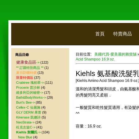
首頁
特賣商品
目前位置:
美國代買-愛美麗的雜貨舖
商品目錄
Acid Shampoo 16.9 oz.
健康食品區
->
(122)
** 訂購特別商品 **
(1)
Kiehls 氨基酸洗髮乳 1
夏日防曬特價
(13)
限量特價區
(37)
[Kiehls Amino Acid Shampoo 16.9 oz.
Crabtree 瑰柏翠->
(111)
Procerin 普沙林
(4)
溫和的清潔秀髮和頭皮，由氨基酸
維多利亞的秘密->
(17)
的秀髮閃亮又柔順．
Bath&BodyWorks->
(29)
Burt's Bee->
(85)
一般髮質和乾性髮質適用，有染髮
Cellex-C 仙麗施
(4)
GLY DERM 果蕾
(9)
^^
Kinerase 凱娜詩
(5)
NeoStrata->
(24)
容量 : 16.9 oz.
杜克左旋C->
(41)
Kiehls 契爾氏
->
(104)
New Blue
(4)