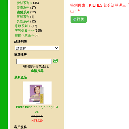
臉部系列->
(45)
特別優惠：KIEHLS 部分訂單滿三
護膚系列
(17)
出！**
護髮系列
(22)
唇部系列
(4)
評價
男性系列
(12)
彩妝系列->
(77)
美容保養區->
(195)
服飾代買區->
(9)
品牌列表
快速搜尋
用關鍵字尋找產品。
進階搜尋
最新產品
Burt's Bees ?????(?????) 0.3
oz.
NT$314
NT$239
客戶服務