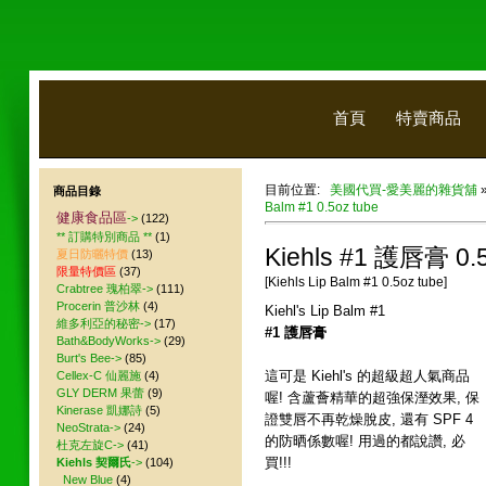
首頁
特賣商品
目前位置:
美國代買-愛美麗的雜貨舖
商品目錄
Balm #1 0.5oz tube
健康食品區
->
(122)
** 訂購特別商品 **
(1)
Kiehls #1 護唇膏 0.5
夏日防曬特價
(13)
限量特價區
(37)
[Kiehls Lip Balm #1 0.5oz tube]
Crabtree 瑰柏翠->
(111)
Procerin 普沙林
(4)
Kiehl's Lip Balm #1
維多利亞的秘密->
(17)
#1 護唇膏
Bath&BodyWorks->
(29)
Burt's Bee->
(85)
這可是 Kiehl's 的超級超人氣商品
Cellex-C 仙麗施
(4)
GLY DERM 果蕾
(9)
喔! 含蘆薈精華的超強保溼效果, 保
Kinerase 凱娜詩
(5)
證雙唇不再乾燥脫皮, 還有 SPF 4
NeoStrata->
(24)
的防晒係數喔! 用過的都說讚, 必
杜克左旋C->
(41)
買!!!
Kiehls 契爾氏
->
(104)
New Blue
(4)