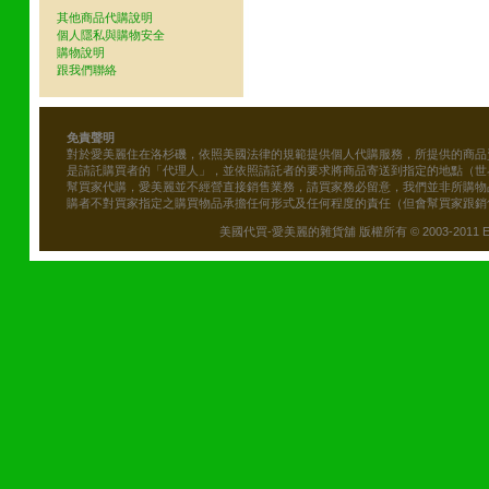
其他商品代購說明
個人隱私與購物安全
購物說明
跟我們聯絡
免責聲明
對於愛美麗住在洛杉磯，依照美國法律的規範提供個人代購服務，所提供的商品
是請託購買者的「代理人」，並依照請託者的要求將商品寄送到指定的地點（世
幫買家代購，愛美麗並不經營直接銷售業務，請買家務必留意，我們並非所購物
購者不對買家指定之購買物品承擔任何形式及任何程度的責任（但會幫買家跟銷
美國代買-愛美麗的雜貨舖 版權所有 © 2003-2011 Emily\'s B