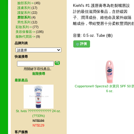
臉部系列->
(45)
Kiehl's #1 護唇膏專為乾裂嘴唇設
護膚系列
(17)
計的最佳滋潤保養品，含舒緩因
護髮系列
(22)
子、潤澤成份、維他命及紫外線隔
唇部系列
(4)
男性系列
(12)
離成份，帶給雙唇十分柔軟豐潤的
彩妝系列->
(77)
美容保養區->
(195)
容量: 0.5 oz. Tube (條)
服飾代買區->
(9)
品牌列表
評價
其他網友也買了下列商品
快速搜尋
用關鍵字尋找產品。
進階搜尋
最新產品
Coppertone® Spectra3 水寶貝 SPF 5
6 oz.
St. Ives ????????????? 24 oz.
(??33%)
NT$156
NT$129
客戶服務