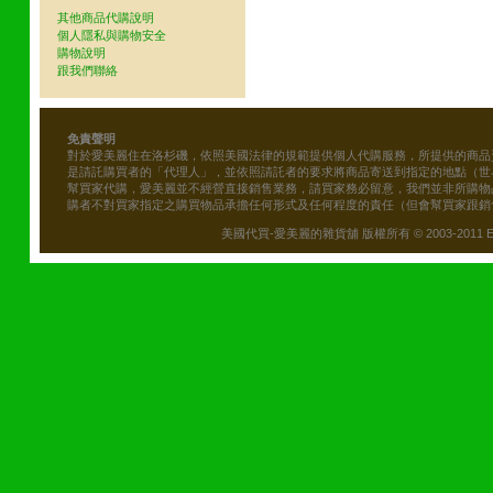
其他商品代購說明
個人隱私與購物安全
購物說明
跟我們聯絡
免責聲明
對於愛美麗住在洛杉磯，依照美國法律的規範提供個人代購服務，所提供的商品
是請託購買者的「代理人」，並依照請託者的要求將商品寄送到指定的地點（世
幫買家代購，愛美麗並不經營直接銷售業務，請買家務必留意，我們並非所購物
購者不對買家指定之購買物品承擔任何形式及任何程度的責任（但會幫買家跟銷
美國代買-愛美麗的雜貨舖 版權所有 © 2003-2011 Emily\'s B