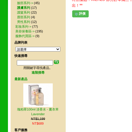
臉部系列->
(45)
出！**
護膚系列
(17)
護髮系列
(22)
評價
唇部系列
(4)
男性系列
(12)
彩妝系列->
(77)
美容保養區->
(195)
服飾代買區->
(9)
品牌列表
快速搜尋
用關鍵字尋找產品。
進階搜尋
最新產品
瑰柏翠100ml 淡香水 - 薰衣草
Lavender
NT$1,199
NT$689
客戶服務