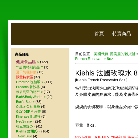
首頁
特賣商品
目前位置:
美國代買-愛美麗的雜貨舖
商品目錄
French Rosewater 8oz.
健康食品區
->
(122)
** 訂購特別商品 **
(1)
Kiehls 法國玫瑰水 8 
夏日防曬特價
(13)
限量特價區
(37)
[Kiehls French Rosewater 8oz.]
Crabtree 瑰柏翠->
(111)
Procerin 普沙林
(4)
特別選自法國進口的玫瑰精油調配
維多利亞的秘密->
(17)
及身體皮膚的爽膚水，能為皮膚帶
Bath&BodyWorks->
(29)
Burt's Bee->
(85)
淡淡的玫瑰花味，就象產品介紹中
Cellex-C 仙麗施
(4)
GLY DERM 果蕾
(9)
Kinerase 凱娜詩
(5)
NeoStrata->
(24)
容量 : 8 oz.
杜克左旋C->
(41)
Kiehls 契爾氏
->
(104)
New Blue
(4)
特別優惠：KIEHLS 部分訂單滿三