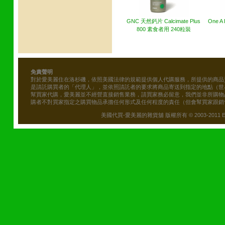
GNC 天然鈣片 Calcimate Plus
One 
800 素食者用 240粒裝
免責聲明
對於愛美麗住在洛杉磯，依照美國法律的規範提供個人代購服務，所提供的商品
是請託購買者的「代理人」，並依照請託者的要求將商品寄送到指定的地點（世
幫買家代購，愛美麗並不經營直接銷售業務，請買家務必留意，我們並非所購物
購者不對買家指定之購買物品承擔任何形式及任何程度的責任（但會幫買家跟銷
美國代買-愛美麗的雜貨舖 版權所有 © 2003-2011 Emily\'s B