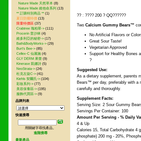
Nature Made 天然草本
(8)
Nature Made 維他命系列
(13)
** 訂購特別商品 **
(1)
?? : ???? 200 ? QQ??????
夏日防曬特價
(13)
限量特價區
(37)
Two
Calcium Gummy Bears™
con
Crabtree 瑰柏翠->
(111)
Procerin 普沙林
(4)
No Artificial Flavors or Color
維多利亞的秘密->
(17)
Great Sour Taste!
Bath&BodyWorks->
(29)
Vegetarian Approved
Burt's Bee->
(85)
Support for Healthy Bones 
Cellex-C 仙麗施
(4)
GLY DERM 果蕾
(9)
?
Kinerase 凱娜詩
(5)
NeoStrata->
(24)
Suggested Use:
杜克左旋C->
(41)
As a dietary supplement, parents 
Kiehls 契爾氏->
(104)
Bears™ per day, preferably with a 
彩妝系列->
(77)
carefully and thoroughly.
美容保養區->
(195)
服飾代買區->
(9)
Supplement Facts:
品牌列表
Serving Size: 2 Sour Gummy Bear
Servings Per Container: 100
快速搜尋
Amount Per Serving - % Daily Va
4 & Up
用關鍵字尋找產品。
Calories 15, Total Carbohydrate 4 g
進階搜尋
phosphate) 200 mg - 20%, Phospho
最新產品