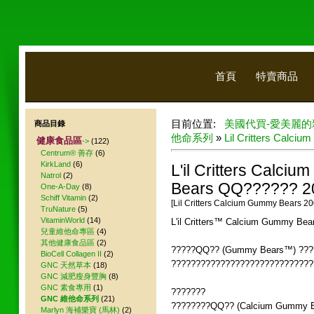
首頁
特賣商品
目前位置:
美國代買-愛美麗的
商品目錄
他命系列
»
Lil Critters Calc
健康食品區
->
(122)
Centrum® 善存
(6)
KirkLand
(6)
L'il Critters Calci
Natrol
(2)
Bears QQ?????? 2
One-A-Day
(8)
Schiff Vitamin
(2)
[Lil Critters Calcium Gummy Bears 
TruNature
(5)
VitaminWorld
(14)
L'il Critters™ Calcium Gummy Be
兒童維他命專區
(4)
其他健康食品區
(2)
?????QQ?? (Gummy Bears™) ????
BioCell Collagen II
(2)
?????????????????????????????
GNC 天然草本
(18)
GNC 減肥瘦身豐胸
(8)
GNC 素食專用
(1)
???????
GNC 維他命系列
(21)
????????QQ?? (Calcium Gummy 
Marlyn 海補樂寶 (馬林)
(2)