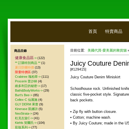
首頁
特賣商品
目前位置:
美國代買-愛美麗的雜貨舖
商品目錄
健康食品區
->
(122)
Juicy Couture Denim
** 訂購特別商品 **
(1)
夏日防曬特價
(13)
[#129415]
限量特價區
(37)
Crabtree 瑰柏翠->
(111)
Juicy Couture Denim Miniskirt
Procerin 普沙林
(4)
維多利亞的秘密->
(17)
Schoolhouse rock. Unfinished knife p
Bath&BodyWorks->
(29)
classic five-pocket style. Signature
Burt's Bee->
(85)
Cellex-C 仙麗施
(4)
back pockets.
GLY DERM 果蕾
(9)
Kinerase 凱娜詩
(5)
• Zip fly with button closure.
NeoStrata->
(24)
• Cotton; machine wash.
杜克左旋C->
(41)
Kiehls 契爾氏->
(104)
• By Juicy Couture; made in the US
彩妝系列->
(77)