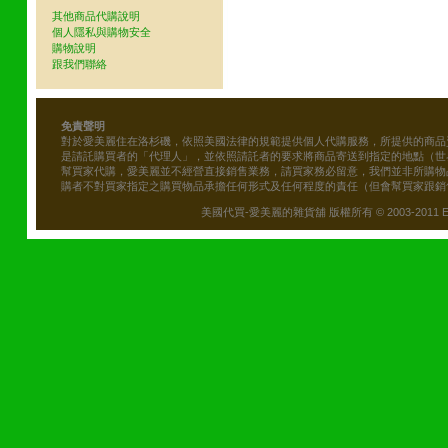
其他商品代購說明
個人隱私與購物安全
購物說明
跟我們聯絡
免責聲明
對於愛美麗住在洛杉磯，依照美國法律的規範提供個人代購服務，所提供的商品
是請託購買者的「代理人」，並依照請託者的要求將商品寄送到指定的地點（世
幫買家代購，愛美麗並不經營直接銷售業務，請買家務必留意，我們並非所購物
購者不對買家指定之購買物品承擔任何形式及任何程度的責任（但會幫買家跟銷
美國代買-愛美麗的雜貨舖 版權所有 © 2003-2011 Emily\'s B