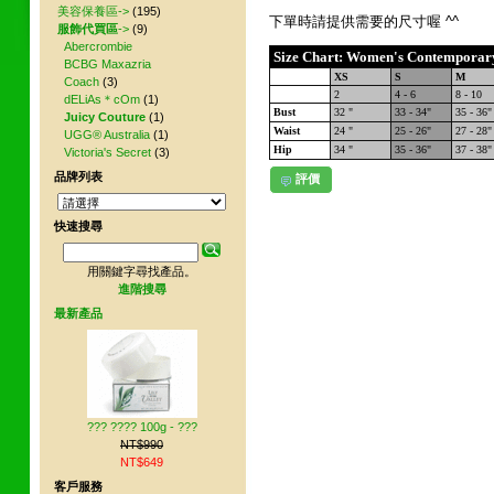
美容保養區->
(195)
下單時請提供需要的尺寸喔 ^^
服飾代買區
->
(9)
Abercrombie
Size Chart: Women's Contemporar
BCBG Maxazria
XS
S
M
Coach
(3)
2
4 - 6
8 - 10
dELiAs＊cOm
(1)
Bust
32 "
33 - 34"
35 - 36"
Juicy Couture
(1)
Waist
24 "
25 - 26"
27 - 28"
UGG® Australia
(1)
Hip
34 "
35 - 36"
37 - 38"
Victoria's Secret
(3)
品牌列表
評價
快速搜尋
用關鍵字尋找產品。
進階搜尋
最新產品
??? ???? 100g - ???
NT$990
NT$649
客戶服務