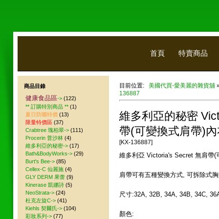
首頁
特賣商品
目前位置:
美國代買-愛美麗的雜貨舖
商品目錄
136887
健康食品區
->
(122)
** 訂購特別商品 **
(1)
維多利亞的秘密 Victor
夏日防曬特價
(13)
限量特價區
(37)
帶(可變換式肩帶)內
Crabtree 瑰柏翠->
(111)
Procerin 普沙林
(4)
[KX-136887]
維多利亞的秘密->
(17)
Bath&BodyWorks->
(29)
維多利亞 Victoria's Secret 無
Burt's Bee->
(85)
Cellex-C 仙麗施
(4)
肩帶可有五種變換方式, 可拆除式胸
GLY DERM 果蕾
(9)
Kinerase 凱娜詩
(5)
NeoStrata->
(24)
尺寸:32A, 32B, 34A, 34B, 34C, 3
杜克左旋C->
(41)
Kiehls 契爾氏->
(104)
顏色:
彩妝系列->
(77)