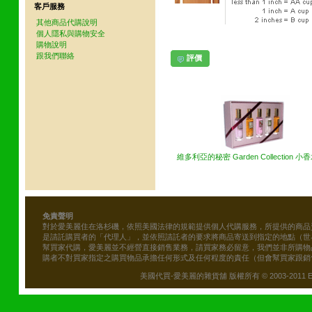
客戶服務
其他商品代購說明
個人隱私與購物安全
購物說明
跟我們聯絡
評價
其他網友也買了下列商品
維多利亞的秘密 Garden Collection 
免責聲明
對於愛美麗住在洛杉磯，依照美國法律的規範提供個人代購服務，所提供的商品
是請託購買者的「代理人」，並依照請託者的要求將商品寄送到指定的地點（世
幫買家代購，愛美麗並不經營直接銷售業務，請買家務必留意，我們並非所購物
購者不對買家指定之購買物品承擔任何形式及任何程度的責任（但會幫買家跟銷
美國代買-愛美麗的雜貨舖 版權所有 © 2003-2011 Emily\'s B