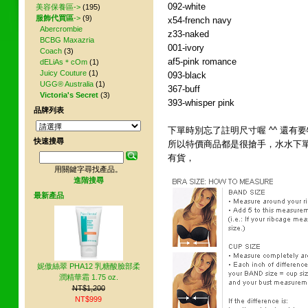
092-white
美容保養區->
(195)
服飾代買區
->
(9)
x54-french navy
Abercrombie
z33-naked
BCBG Maxazria
001-ivory
Coach
(3)
af5-pink romance
dELiAs＊cOm
(1)
Juicy Couture
(1)
093-black
UGG® Australia
(1)
367-buff
Victoria's Secret
(3)
393-whisper pink
品牌列表
下單時別忘了註明尺寸喔 ^^ 還
快速搜尋
所以特價商品都是很搶手，水水下單後請跟愛
有貨，
用關鍵字尋找產品。
進階搜尋
最新產品
妮傲絲翠 PHA12 乳糖酸臉部柔
潤精華霜 1.75 oz.
NT$1,200
NT$999