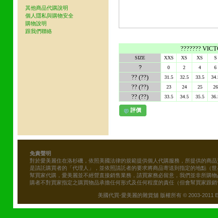
其他商品代購說明
個人隱私與購物安全
購物說明
跟我們聯絡
??????? VICT
SIZE
XXS
XS
XS
S
?
0
2
4
6
?? (??)
31.5
32.5
33.5
34.
?? (??)
23
24
25
26
?? (??)
33.5
34.5
35.5
36.
評價
免責聲明
對於愛美麗住在洛杉磯，依照美國法律的規範提供個人代購服務，所提供的商品
是請託購買者的「代理人」，並依照請託者的要求將商品寄送到指定的地點（世
幫買家代購，愛美麗並不經營直接銷售業務，請買家務必留意，我們並非所購物
購者不對買家指定之購買物品承擔任何形式及任何程度的責任（但會幫買家跟銷
美國代買-愛美麗的雜貨舖 版權所有 © 2003-2011 Emily\'s B