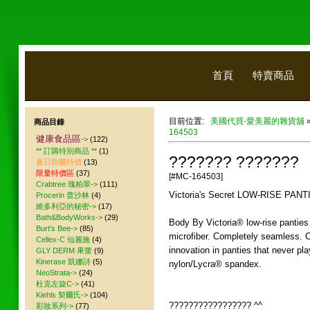
首頁
特賣商品
目前位置:
美國代買-愛美麗的雜貨舖
商品目錄
164503
健康食品區
->
(122)
** 訂購特別商品 **
(1)
??????? ???????
夏日防曬特價
(13)
限量特價區
(37)
[#MC-164503]
Crabtree 瑰柏翠->
(111)
Victoria's Secret LOW-RISE PANT
Procerin 普沙林
(4)
維多利亞的秘密->
(17)
Bath&BodyWorks->
(29)
Body By Victoria® low-rise panties 
Burt's Bee->
(85)
microfiber. Completely seamless. C
Cellex-C 仙麗施
(4)
innovation in panties that never p
GLY DERM 果蕾
(9)
Kinerase 凱娜詩
(5)
nylon/Lycra® spandex.
NeoStrata->
(24)
杜克左旋C->
(41)
Kiehls 契爾氏->
(104)
????????????????? ^^
彩妝系列->
(77)