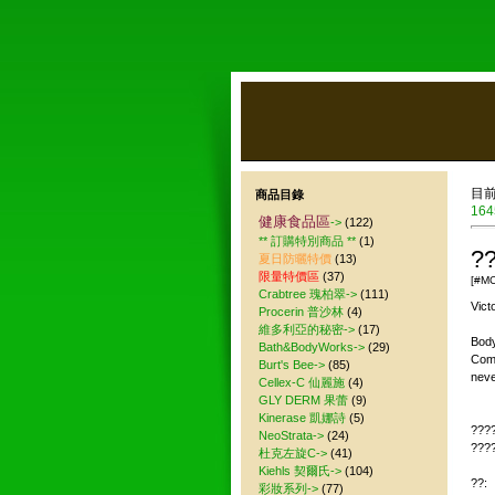
目
商品目錄
164
健康食品區
->
(122)
** 訂購特別商品 **
(1)
?
夏日防曬特價
(13)
限量特價區
(37)
[#MC
Crabtree 瑰柏翠->
(111)
Vict
Procerin 普沙林
(4)
維多利亞的秘密->
(17)
Body
Bath&BodyWorks->
(29)
Comp
Burt's Bee->
(85)
neve
Cellex-C 仙麗施
(4)
GLY DERM 果蕾
(9)
Kinerase 凱娜詩
(5)
???
NeoStrata->
(24)
???
杜克左旋C->
(41)
Kiehls 契爾氏->
(104)
??:
彩妝系列->
(77)