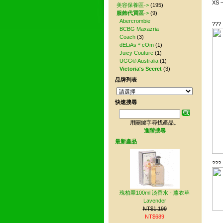
XS ~
美容保養區->
(195)
服飾代買區
->
(9)
Abercrombie
???
BCBG Maxazria
Coach
(3)
dELiAs＊cOm
(1)
Juicy Couture
(1)
UGG® Australia
(1)
Victoria's Secret
(3)
品牌列表
快速搜尋
用關鍵字尋找產品。
進階搜尋
最新產品
???
瑰柏翠100ml 淡香水 - 薰衣草
Lavender
NT$1,199
NT$689