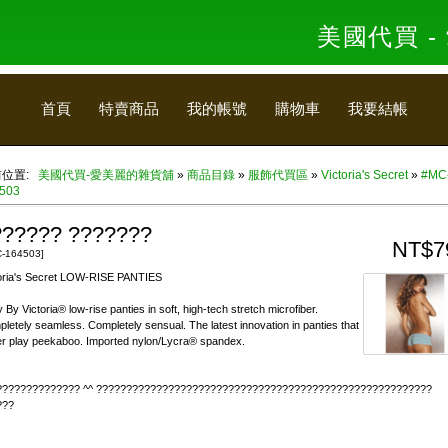
美國代買 
首頁
特賣商品
我的帳號
購物車
我要結帳
前位置:
美國代買-愛美麗的雜貨舖
»
商品目錄
»
服飾代買區
»
Victoria's Secret
»
#MC
503
?????? ???????
NT$7
-164503]
oria's Secret LOW-RISE PANTIES
 By Victoria® low-rise panties in soft, high-tech stretch microfiber.
letely seamless. Completely sensual. The latest innovation in panties that
r play peekaboo. Imported nylon/Lycra® spandex.
?????????????? ^^ ????????????????????????????????????????????????????????
???