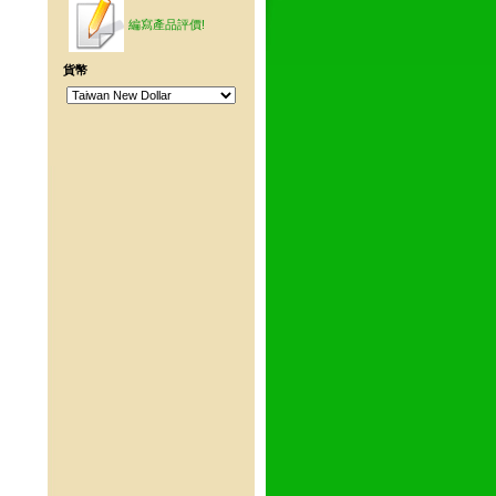
編寫產品評價!
貨幣