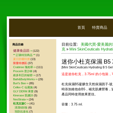
首頁
特賣商品
目前位置:
美國代買-愛美麗的
商品目錄
克
»
Mini SkinCeuticals Hydrat
健康食品區
->
(122)
** 訂購特別商品 **
(1)
夏日防曬特價
(13)
迷你小杜克保濕 B5 凝膠
限量特價區
(37)
Crabtree 瑰柏翠->
(111)
[Mini SkinCeuticals Hydrating B 5 Gel
Procerin 普沙林
(4)
這是迷你杜克，3.75ml 的小包
維多利亞的秘密->
(17)
Bath&BodyWorks->
(29)
Burt's Bee->
(85)
杜克保濕B5凝膠含天然保濕因子-
Cellex-C 仙麗施
(4)
時添加維他命B5，補充肌膚營養，
GLY DERM 果蕾
(9)
產品同時使用效果更佳。
Kinerase 凱娜詩
(5)
NeoStrata->
(24)
杜克左旋C
->
(41)
容量 : 3.75 ml.
清潔&卸妝
(6)
預防抗老化
(7)