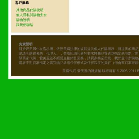
客戶服務
其他商品代購說明
個人隱私與購物安全
購物說明
跟我們聯絡
免責聲明
對於愛美麗住在洛杉磯，依照美國法律的規範提供個人代購服務，所提供的商品
是請託購買者的「代理人」，並依照請託者的要求將商品寄送到指定的地點（世
幫買家代購，愛美麗並不經營直接銷售業務，請買家務必留意，我們並非所購物
購者不對買家指定之購買物品承擔任何形式及任何程度的責任（但會幫買家跟銷
美國代買-愛美麗的雜貨舖 版權所有 © 2003-2011 Emily\'s B