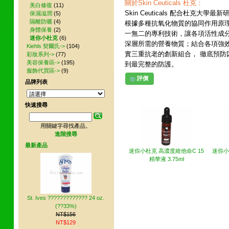
關於Skin Ceuticals 杜克：
美白修復
(11)
Skin Ceuticals 配合杜克
保濕滋潤
(5)
隔離防曬
(4)
根據多種抗氧化物質的協同作用原
身體保養
(2)
一無二的專利技術，讓各項活性成
迷你小杜克
(6)
深層所需的營養物質；結合各項強效
Kiehls 契爾氏->
(104)
實三重抗老的創新組合， 徹底預
彩妝系列->
(77)
美容保養區->
(195)
到最完整的防護。
服飾代買區->
(9)
評價
品牌列表
其他網友也買了下列商品
快速搜尋
用關鍵字尋找產品。
進階搜尋
最新產品
迷你小杜克 高濃度維他命C 15
迷你小
精華液 3.75ml
St. Ives ????????????? 24 oz.
(??33%)
NT$156
NT$129